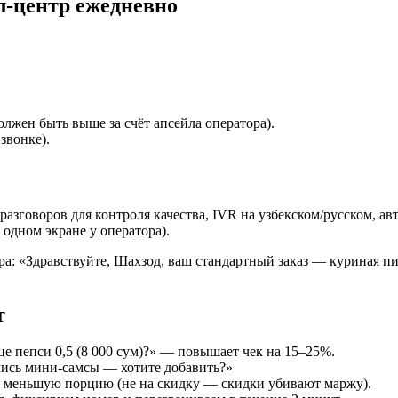
л-центр ежедневно
олжен быть выше за счёт апсейла оператора).
звонке).
разговоров для контроля качества, IVR на узбекском/русском, 
 одном экране у оператора).
ора: «Здравствуйте, Шахзод, ваш стандартный заказ — куриная п
т
це пепси 0,5 (8 000 сум)?» — повышает чек на 15–25%.
лись мини-самсы — хотите добавить?»
и меньшую порцию (не на скидку — скидки убивают маржу).