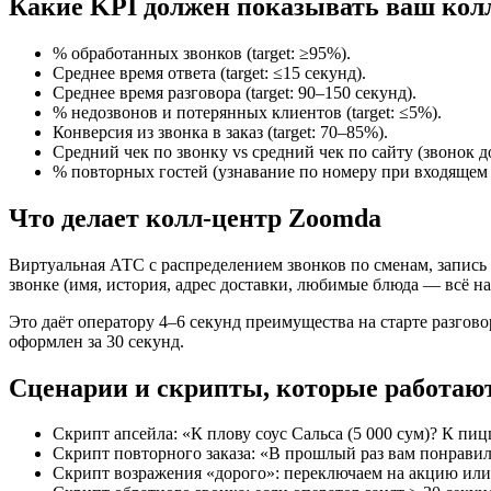
Какие KPI должен показывать ваш кол
% обработанных звонков (target: ≥95%).
Среднее время ответа (target: ≤15 секунд).
Среднее время разговора (target: 90–150 секунд).
% недозвонов и потерянных клиентов (target: ≤5%).
Конверсия из звонка в заказ (target: 70–85%).
Средний чек по звонку vs средний чек по сайту (звонок д
% повторных гостей (узнавание по номеру при входящем 
Что делает колл-центр Zoomda
Виртуальная АТС с распределением звонков по сменам, запись 
звонке (имя, история, адрес доставки, любимые блюда — всё на
Это даёт оператору 4–6 секунд преимущества на старте разгов
оформлен за 30 секунд.
Сценарии и скрипты, которые работаю
Скрипт апсейла: «К плову соус Сальса (5 000 сум)? К пиц
Скрипт повторного заказа: «В прошлый раз вам понрави
Скрипт возражения «дорого»: переключаем на акцию ил