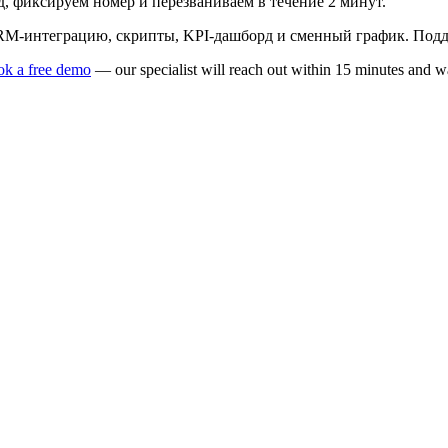
нд, фиксируем номер и перезваниваем в течение 2 минут.
M-интеграцию, скрипты, KPI-дашборд и сменный график. Поддер
k a free demo
— our specialist will reach out within 15 minutes and w