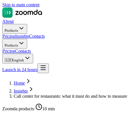
Skip to main content
About
Products
Pricing
Insights
Contacts
Products
Pricing
Contacts
🇬🇧
English
Launch in 24 hours
Home
Insights
Call center for restaurants: what it must do and how to measure 
Zoomda products
·
10 min