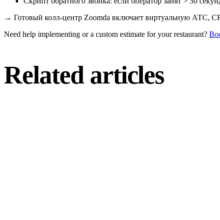
Скрипт обратного звонка: если оператор занят > 30 секу
→
Готовый колл-центр Zoomda включает виртуальную АТС, CR
Need help implementing or a custom estimate for your restaurant?
Boo
Related articles