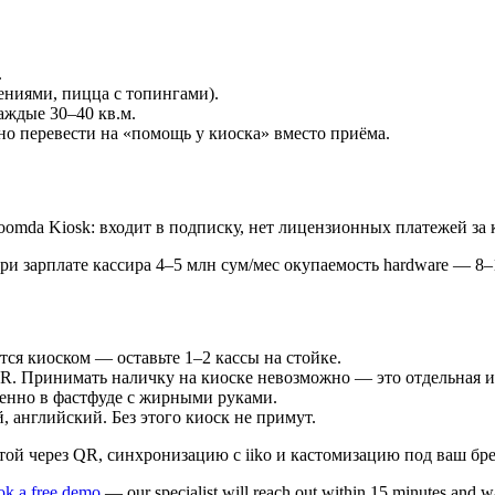
.
ениями, пицца с топингами).
аждые 30–40 кв.м.
но перевести на «помощь у киоска» вместо приёма.
Zoomda Kiosk: входит в подписку, нет лицензионных платежей за 
При зарплате кассира 4–5 млн сум/мес окупаемость hardware — 8–
тся киоском — оставьте 1–2 кассы на стойке.
QR. Принимать наличку на киоске невозможно — это отдельная 
бенно в фастфуде с жирными руками.
, английский. Без этого киоск не примут.
той через QR, синхронизацию с iiko и кастомизацию под ваш бре
k a free demo
— our specialist will reach out within 15 minutes and w