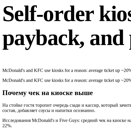
Self-order ki
payback, and p
McDonald's and KFC use kiosks for a reason: average ticket up ~20%
McDonald's and KFC use kiosks for a reason: average ticket up ~20%
Почему чек на киоске выше
На стойке гостя торопит очередь сзади и кассир, который зачи
состав, добавляет соусы и напитки осознанно.
Исследования McDonald's и Five Guys: средний чек на киоске н
22%.