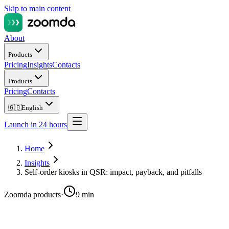
Skip to main content
About
Products
Pricing
Insights
Contacts
Products
Pricing
Contacts
🇬🇧
English
Launch in 24 hours
Home
Insights
Self-order kiosks in QSR: impact, payback, and pitfalls
Zoomda products
·
9 min