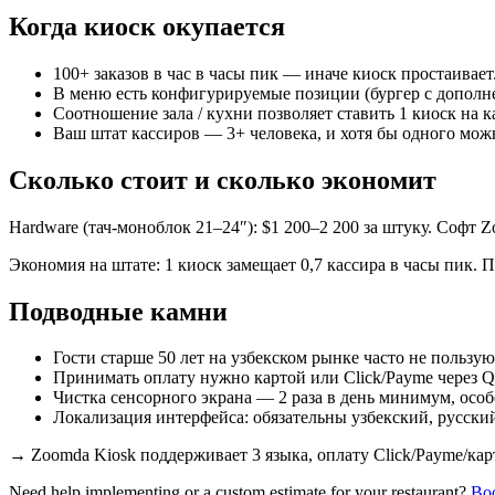
Когда киоск окупается
100+ заказов в час в часы пик — иначе киоск простаивает
В меню есть конфигурируемые позиции (бургер с дополн
Соотношение зала / кухни позволяет ставить 1 киоск на к
Ваш штат кассиров — 3+ человека, и хотя бы одного мож
Сколько стоит и сколько экономит
Hardware (тач-моноблок 21–24″): $1 200–2 200 за штуку. Софт 
Экономия на штате: 1 киоск замещает 0,7 кассира в часы пик. 
Подводные камни
Гости старше 50 лет на узбекском рынке часто не пользую
Принимать оплату нужно картой или Click/Payme через 
Чистка сенсорного экрана — 2 раза в день минимум, осо
Локализация интерфейса: обязательны узбекский, русский
→
Zoomda Kiosk поддерживает 3 языка, оплату Click/Payme/кар
Need help implementing or a custom estimate for your restaurant?
Boo