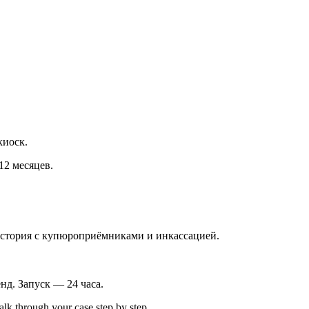
киоск.
12 месяцев.
история с купюроприёмниками и инкассацией.
нд. Запуск — 24 часа.
alk through your case step by step.