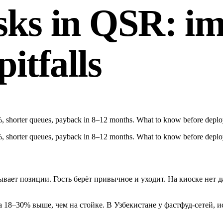
osks in QSR: im
itfalls
, shorter queues, payback in 8–12 months. What to know before deplo
, shorter queues, payback in 8–12 months. What to know before deplo
тывает позиции. Гость берёт привычное и уходит. На киоске нет
а 18–30% выше, чем на стойке. В Узбекистане у фастфуд-сетей, 