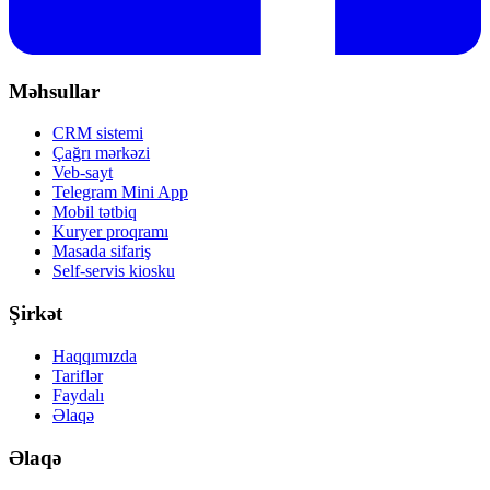
Məhsullar
CRM sistemi
Çağrı mərkəzi
Veb-sayt
Telegram Mini App
Mobil tətbiq
Kuryer proqramı
Masada sifariş
Self-servis kiosku
Şirkət
Haqqımızda
Tariflər
Faydalı
Əlaqə
Əlaqə