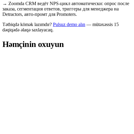
→
Zoomda CRM ведёт NPS-цикл автоматически: опрос после
заказа, сегментация ответов, триггеры для менеджера на
Detractors, авто-промт для Promoters.
Tətbiqdə kömək lazımdır?
Pulsuz demo alın
— mütəxəssis 15
dəqiqədə əlaqə saxlayacaq.
Həmçinin oxuyun