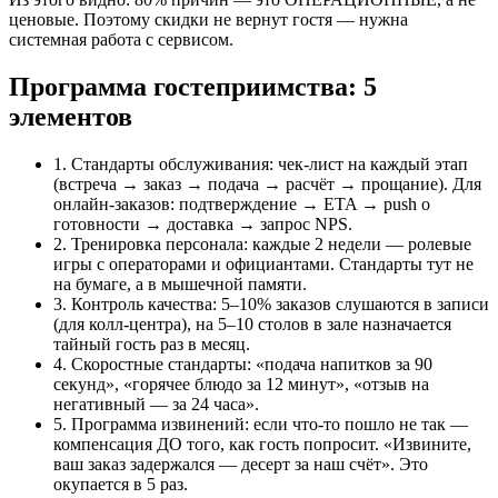
ценовые. Поэтому скидки не вернут гостя — нужна
системная работа с сервисом.
Программа гостеприимства: 5
элементов
1. Стандарты обслуживания: чек-лист на каждый этап
(встреча → заказ → подача → расчёт → прощание). Для
онлайн-заказов: подтверждение → ETA → push о
готовности → доставка → запрос NPS.
2. Тренировка персонала: каждые 2 недели — ролевые
игры с операторами и официантами. Стандарты тут не
на бумаге, а в мышечной памяти.
3. Контроль качества: 5–10% заказов слушаются в записи
(для колл-центра), на 5–10 столов в зале назначается
тайный гость раз в месяц.
4. Скоростные стандарты: «подача напитков за 90
секунд», «горячее блюдо за 12 минут», «отзыв на
негативный — за 24 часа».
5. Программа извинений: если что-то пошло не так —
компенсация ДО того, как гость попросит. «Извините,
ваш заказ задержался — десерт за наш счёт». Это
окупается в 5 раз.