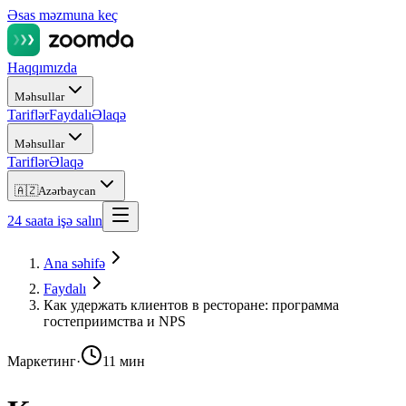
Əsas məzmuna keç
Haqqımızda
Məhsullar
Tariflər
Faydalı
Əlaqə
Məhsullar
Tariflər
Əlaqə
🇦🇿
Azərbaycan
24 saata işə salın
Ana səhifə
Faydalı
Как удержать клиентов в ресторане: программа
гостеприимства и NPS
Маркетинг
·
11 мин