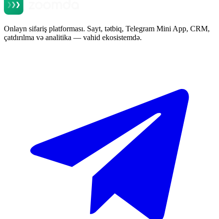
Onlayn sifariş platforması. Sayt, tətbiq, Telegram Mini App, CRM,
çatdırılma və analitika — vahid ekosistemdə.