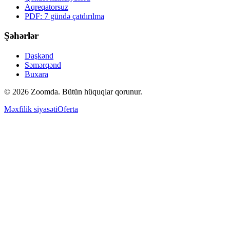
Aqreqatorsuz
PDF: 7 gündə çatdırılma
Şəhərlər
Daşkənd
Səmərqənd
Buxara
© 2026 Zoomda. Bütün hüquqlar qorunur.
Məxfilik siyasəti
Oferta