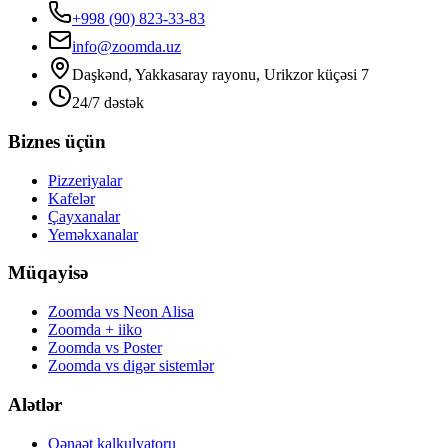
+998 (90) 823-33-83
info@zoomda.uz
Daşkənd, Yakkasaray rayonu, Urikzor küçəsi 7
24/7 dəstək
Biznes üçün
Pizzeriyalar
Kafelər
Çayxanalar
Yeməkxanalar
Müqayisə
Zoomda vs Neon Alisa
Zoomda + iiko
Zoomda vs Poster
Zoomda vs digər sistemlər
Alətlər
Qənaət kalkulyatoru