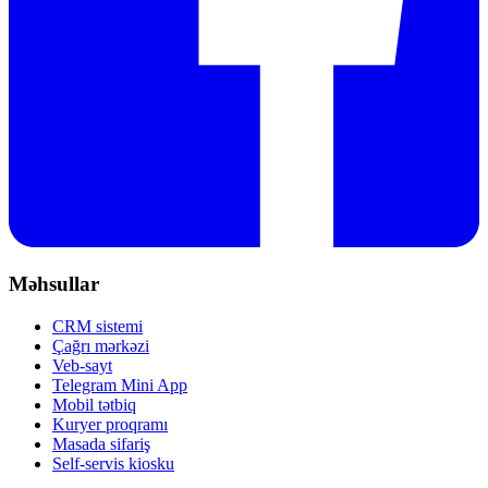
Məhsullar
CRM sistemi
Çağrı mərkəzi
Veb-sayt
Telegram Mini App
Mobil tətbiq
Kuryer proqramı
Masada sifariş
Self-servis kiosku