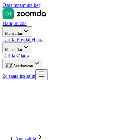
Əsas məzmuna keç
Haqqımızda
Məhsullar
Tariflər
Faydalı
Əlaqə
Məhsullar
Tariflər
Əlaqə
🇦🇿
Azərbaycan
24 saata işə salın
Ana səhifə