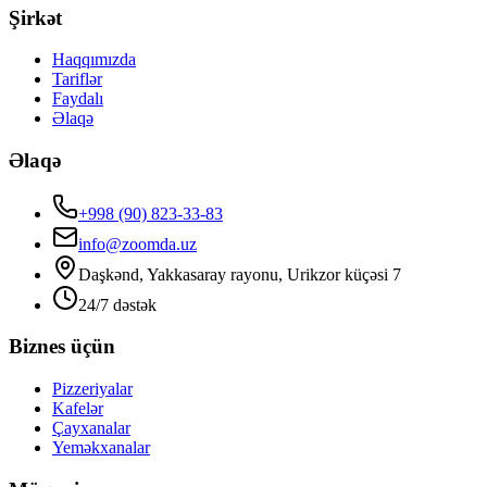
Şirkət
Haqqımızda
Tariflər
Faydalı
Əlaqə
Əlaqə
+998 (90) 823-33-83
info@zoomda.uz
Daşkənd, Yakkasaray rayonu, Urikzor küçəsi 7
24/7 dəstək
Biznes üçün
Pizzeriyalar
Kafelər
Çayxanalar
Yeməkxanalar