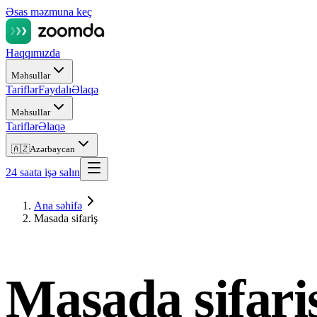
Əsas məzmuna keç
Haqqımızda
Məhsullar
Tariflər
Faydalı
Əlaqə
Məhsullar
Tariflər
Əlaqə
🇦🇿
Azərbaycan
24 saata işə salın
Ana səhifə
Masada sifariş
Masada sifar