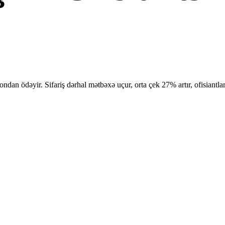
ndan ödəyir. Sifariş dərhal mətbəxə uçur, orta çek 27% artır, ofisiantla