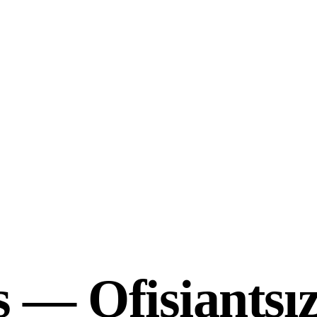
iş —
Ofisiants