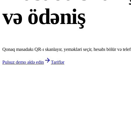
və ödəniş
Qonaq masadakı QR-ı skanlayır, yeməkləri seçir, hesabı bölür və telefo
Pulsuz demo əldə edin
Tariflər