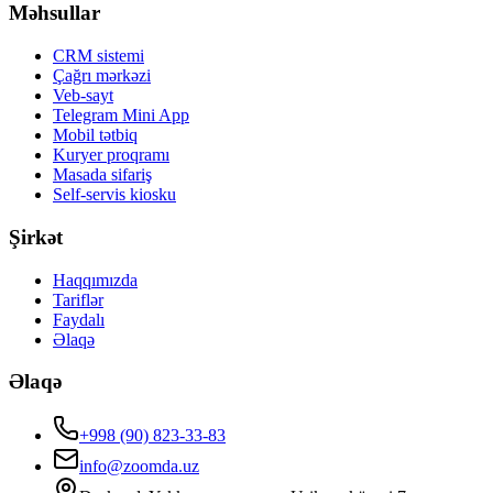
Məhsullar
CRM sistemi
Çağrı mərkəzi
Veb-sayt
Telegram Mini App
Mobil tətbiq
Kuryer proqramı
Masada sifariş
Self-servis kiosku
Şirkət
Haqqımızda
Tariflər
Faydalı
Əlaqə
Əlaqə
+998 (90) 823-33-83
info@zoomda.uz