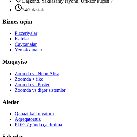
Daşkənd, Yakkasaray rayonu, Urikzor küçəsi 7
24/7 dəstək
Biznes üçün
Pizzeriyalar
Kafelər
Çayxanalar
Yeməkxanalar
Müqayisə
Zoomda vs Neon Alisa
Zoomda + iiko
Zoomda vs Poster
Zoomda vs digər sistemlər
Alətlər
Qənaət kalkulyatoru
Aqreqatorsuz
PDF: 7 gündə çatdırılma
Şəhərlər