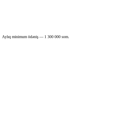
Push + segments
Dedicated manager
SLA
Custom integrations
Aylıq minimum ödəniş — 1 300 000 som.
Call
Telegram Mini
Mobile
sifariş/gün
Website
Price
center
App
app
1 200
0–50
som
1 000
50–100
som
800
100–300
som