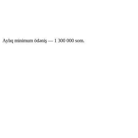
700
300–500
som
500
500–1 000
som
500
1 000+
som
Aylıq minimum ödəniş — 1 300 000 som.
Zoomda-nın işə salınması nə qədərdir?
Sifariş başına ödəniş: yüksək həcmdə 500 somdan, aşağı həcmdə 1
200 soma qədər. Aylıq minimum ödəniş — 1 300 000 som.