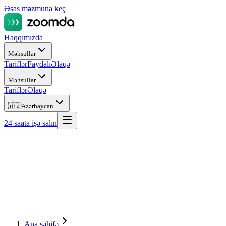
Əsas məzmuna keç
Haqqımızda
Məhsullar
Tariflər
Faydalı
Əlaqə
Məhsullar
Tariflər
Əlaqə
🇦🇿
Azərbaycan
24 saata işə salın
Ana səhifə