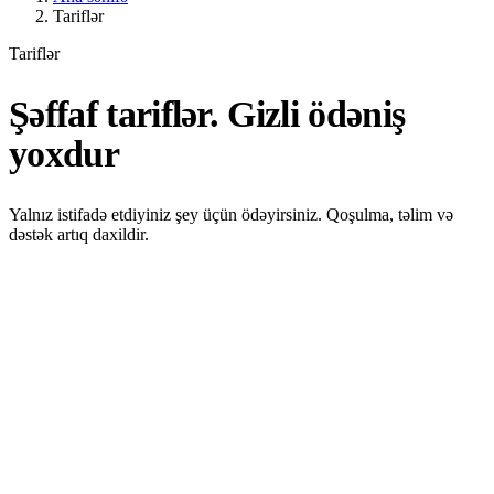
Tariflər
Tariflər
Şəffaf tariflər. Gizli ödəniş
yoxdur
Yalnız istifadə etdiyiniz şey üçün ödəyirsiniz. Qoşulma, təlim və
dəstək artıq daxildir.