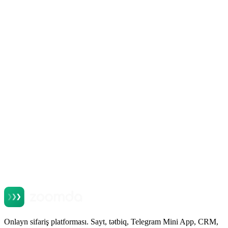
Zoomda-nın işə salınması nə qədər vaxt aparır?
Zoomda iiko ilə işləyirmi?
Yalnız saytı tətbiqsiz qoşmaq olarmı?
Özbək dili dəstəklənirmi?
Başqa platformadan miqrasiya etmək olarmı?
Zoomda-da məlumatlar kimə məxsusdur?
Zoomda-nın texniki dəstəyi necədir?
Onlayn sifariş platforması. Sayt, tətbiq, Telegram Mini App, CRM,