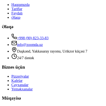
Haqqımızda
Tariflər
Faydalı
Əlaqə
Əlaqə
+998 (90) 823-33-83
info@zoomda.uz
Daşkənd, Yakkasaray rayonu, Urikzor küçəsi 7
24/7 dəstək
Biznes üçün
Pizzeriyalar
Kafelər
Çayxanalar
Yeməkxanalar
Müqayisə