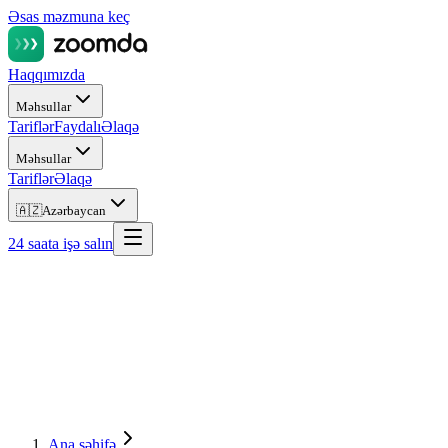
Əsas məzmuna keç
Haqqımızda
Məhsullar
Tariflər
Faydalı
Əlaqə
Məhsullar
Tariflər
Əlaqə
🇦🇿
Azərbaycan
24 saata işə salın
Ana səhifə