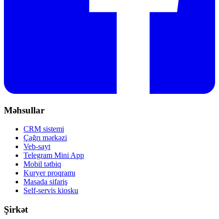
Məhsullar
CRM sistemi
Çağrı mərkəzi
Veb-sayt
Telegram Mini App
Mobil tətbiq
Kuryer proqramı
Masada sifariş
Self-servis kiosku
Şirkət