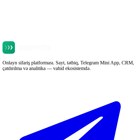
Mesaj
Website
Müraciəti göndər
Müraciəti göndərməklə məlumatların emalına razılaşırsınız. Heç bir
göndəriş və spam yoxdur.
Onlayn sifariş platforması. Sayt, tətbiq, Telegram Mini App, CRM,
çatdırılma və analitika — vahid ekosistemdə.