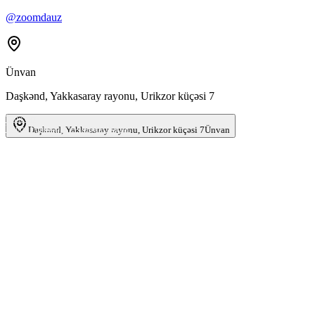
@zoomdauz
Ünvan
Daşkənd, Yakkasaray rayonu, Urikzor küçəsi 7
Ташкент
Улица Урикзор, 7 — Яндекс Карты
Daşkənd, Yakkasaray rayonu, Urikzor küçəsi 7
Ünvan
Ad
*
Telefon
*
Email
Biznes növü