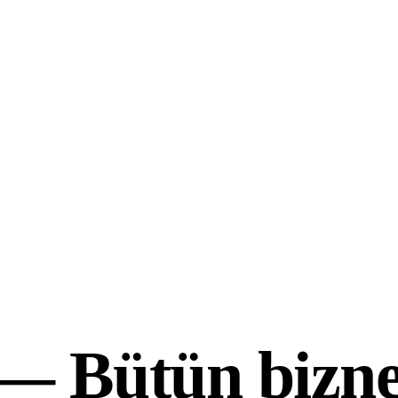
 —
Bütün bizne