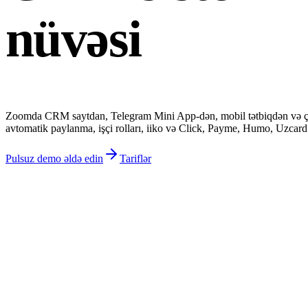
nüvəsi
Zoomda CRM saytdan, Telegram Mini App-dən, mobil tətbiqdən və çağrı m
avtomatik paylanma, işçi rolları, iiko və Click, Payme, Humo, Uzcard
Pulsuz demo əldə edin
Tariflər