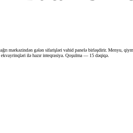
ərkəzindən gələn sifarişləri vahid panelə birləşdirir. Menyu, qiymət v
 ekvayrinqləri ilə hazır inteqrasiya. Qoşulma — 15 dəqiqə.