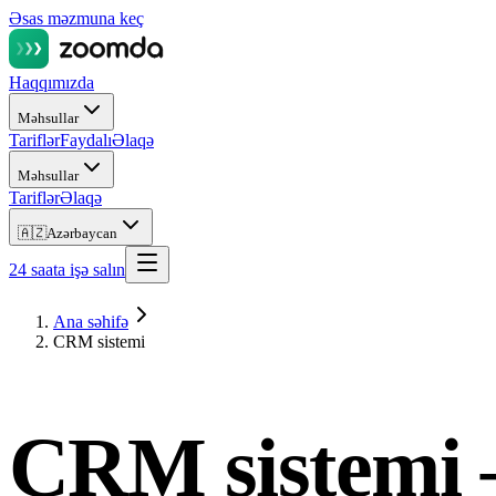
Əsas məzmuna keç
Haqqımızda
Məhsullar
Tariflər
Faydalı
Əlaqə
Məhsullar
Tariflər
Əlaqə
🇦🇿
Azərbaycan
24 saata işə salın
Ana səhifə
CRM sistemi
CRM sistemi