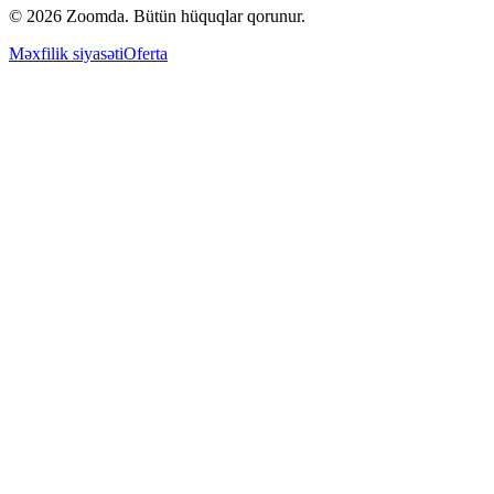
© 2026 Zoomda. Bütün hüquqlar qorunur.
Məxfilik siyasəti
Oferta