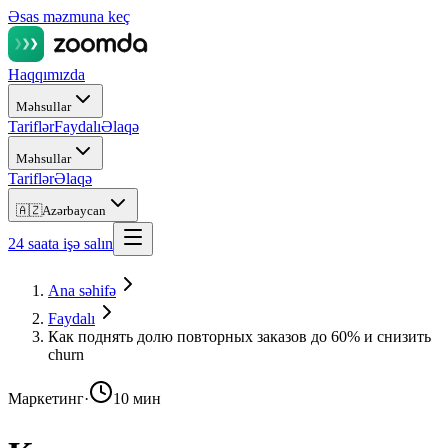
Əsas məzmuna keç
Haqqımızda
Məhsullar
Tariflər
Faydalı
Əlaqə
Məhsullar
Tariflər
Əlaqə
🇦🇿
Azərbaycan
24 saata işə salın
Ana səhifə
Faydalı
Как поднять долю повторных заказов до 60% и снизить
churn
Маркетинг
·
10 мин