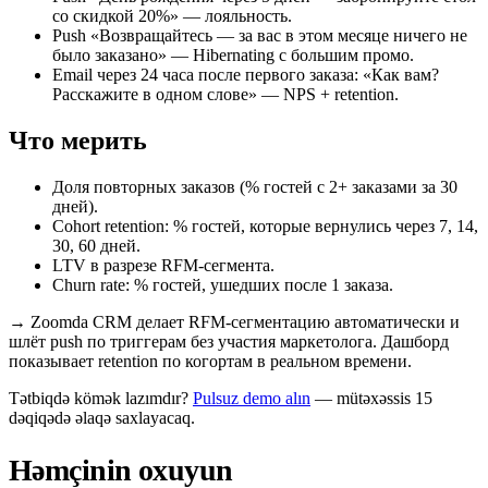
со скидкой 20%» — лояльность.
Push «Возвращайтесь — за вас в этом месяце ничего не
было заказано» — Hibernating с большим промо.
Email через 24 часа после первого заказа: «Как вам?
Расскажите в одном слове» — NPS + retention.
Что мерить
Доля повторных заказов (% гостей с 2+ заказами за 30
дней).
Cohort retention: % гостей, которые вернулись через 7, 14,
30, 60 дней.
LTV в разрезе RFM-сегмента.
Churn rate: % гостей, ушедших после 1 заказа.
→
Zoomda CRM делает RFM-сегментацию автоматически и
шлёт push по триггерам без участия маркетолога. Дашборд
показывает retention по когортам в реальном времени.
Tətbiqdə kömək lazımdır?
Pulsuz demo alın
— mütəxəssis 15
dəqiqədə əlaqə saxlayacaq.
Həmçinin oxuyun