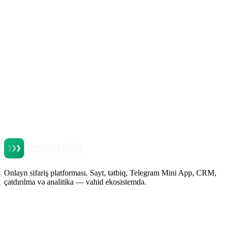
Продукты Zoomda
Telegram Mini App для ресторана: продажи в
мессенджере, который уже стоит у всех
Oxu
Onlayn sifariş platforması. Sayt, tətbiq, Telegram Mini App, CRM,
çatdırılma və analitika — vahid ekosistemdə.