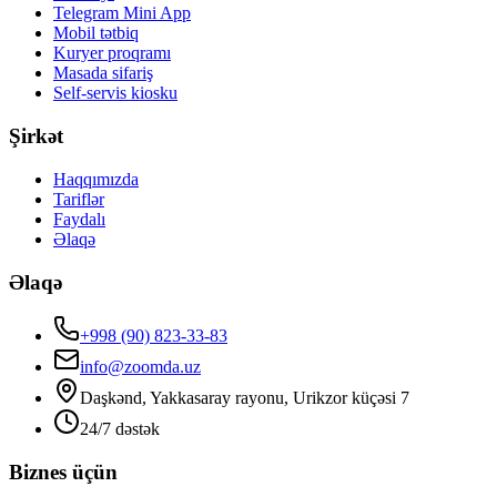
Telegram Mini App
Mobil tətbiq
Kuryer proqramı
Masada sifariş
Self-servis kiosku
Şirkət
Haqqımızda
Tariflər
Faydalı
Əlaqə
Əlaqə
+998 (90) 823-33-83
info@zoomda.uz
Daşkənd, Yakkasaray rayonu, Urikzor küçəsi 7
24/7 dəstək
Biznes üçün