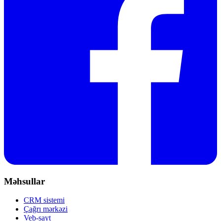
Məhsullar
CRM sistemi
Çağrı mərkəzi
Veb-sayt