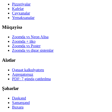
Pizzeriyalar
Kafelər
Çayxanalar
Yeməkxanalar
Müqayisə
Zoomda vs Neon Alisa
Zoomda + iiko
Zoomda vs Poster
Zoomda vs digər sistemlər
Alətlər
Qənaət kalkulyatoru
Aqreqatorsuz
PDF: 7 gündə çatdırılma
Şəhərlər
Daşkənd
Səmərqənd
Buxara