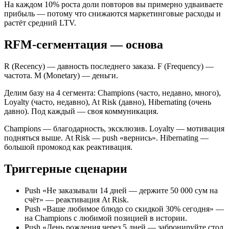
На каждом 10% роста доли повторов вы примерно удваиваете
прибыль — потому что снижаются маркетинговые расходы и
растёт средний LTV.
RFM-сегментация — основа
R (Recency) — давность последнего заказа. F (Frequency) —
частота. M (Monetary) — деньги.
Делим базу на 4 сегмента: Champions (часто, недавно, много),
Loyalty (часто, недавно), At Risk (давно), Hibernating (очень
давно). Под каждый — своя коммуникация.
Champions — благодарность, эксклюзив. Loyalty — мотивация
подняться выше. At Risk — push «вернись». Hibernating —
большой промокод как реактивация.
Триггерные сценарии
Push «Не заказывали 14 дней — держите 50 000 сум на
счёт» — реактивация At Risk.
Push «Ваше любимое блюдо со скидкой 30% сегодня» —
на Champions с любимой позицией в истории.
Push «День рождения через 5 дней — забронируйте стол