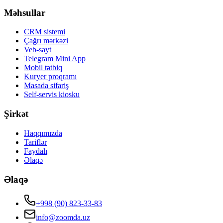
Məhsullar
CRM sistemi
Çağrı mərkəzi
Veb-sayt
Telegram Mini App
Mobil tətbiq
Kuryer proqramı
Masada sifariş
Self-servis kiosku
Şirkət
Haqqımızda
Tariflər
Faydalı
Əlaqə
Əlaqə
+998 (90) 823-33-83
info@zoomda.uz