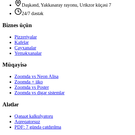
Daşkənd, Yakkasaray rayonu, Urikzor küçəsi 7
24/7 dəstək
Biznes üçün
Pizzeriyalar
Kafelər
Çayxanalar
Yeməkxanalar
Müqayisə
Zoomda vs Neon Alisa
Zoomda + iiko
Zoomda vs Poster
Zoomda vs digər sistemlər
Alətlər
Qənaət kalkulyatoru
Aqreqatorsuz
PDF: 7 gündə çatdırılma