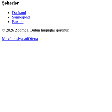
Şəhərlər
Daşkənd
Səmərqənd
Buxara
© 2026 Zoomda. Bütün hüquqlar qorunur.
Məxfilik siyasəti
Oferta