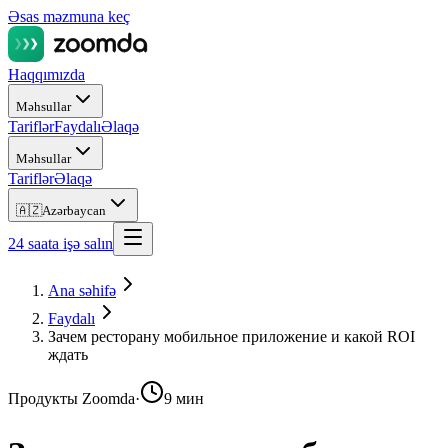
Əsas məzmuna keç
Haqqımızda
Məhsullar
Tariflər
Faydalı
Əlaqə
Məhsullar
Tariflər
Əlaqə
🇦🇿
Azərbaycan
24 saata işə salın
Ana səhifə
Faydalı
Зачем ресторану мобильное приложение и какой ROI
ждать
Продукты Zoomda
·
9 мин