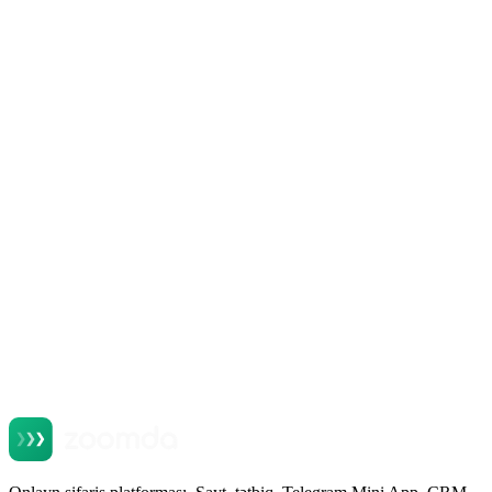
Продукты Zoomda
Колл-центр для ресторана: что должен уметь и
как мерить эффективность
Oxu