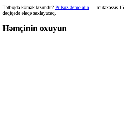
Tətbiqdə kömək lazımdır?
Pulsuz demo alın
— mütəxəssis 15
dəqiqədə əlaqə saxlayacaq.
Həmçinin oxuyun