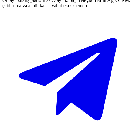
Onlayn sifariş platforması. Sayt, tətbiq, Telegram Mini App, CRM,
çatdırılma və analitika — vahid ekosistemdə.