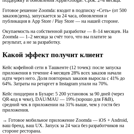
поддержку и обновления Apple/Google. Срок: 2–4 месяца.
Готовое решение Zoomda: входит в подписку «Сеть» (от 500
заказов/день), запускается за 24 часа, обновления и
публикация в App Store / Play Store — на нашей стороне.
Окупаемость на собственной разработке — 8–14 месяцев. На
Zoomda — 1–2 месяца за счёт того, что вы платите за
результат, а не за разработку.
Какой эффект получит клиент
Кейс кофейной сети в Ташкенте (12 точек): после запуска
приложения в течение 4 месяцев 28% всех заказов начали
идти через него. Доля повторных заказов выросла с 41% до
64%. Затраты на ретаргет в Instagram упали на 70%.
Кейс пиццерии в Бухаре: 5 200 установок за 90 дней (через
QR-код в чеке), DAU/MAU — 19% (хорошо для F&B),
средний чек в приложении на 31% выше, чем у гостя без
приложения.
→
Готовое мобильное приложение Zoomda — iOS + Android,
ваш бренд, ваш UX. Запуск за 24 часа без разработчиков на
стороне ресторана.