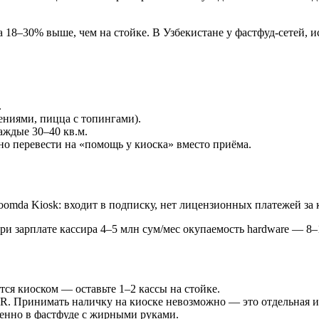
а 18–30% выше, чем на стойке. В Узбекистане у фастфуд-сетей, 
.
ениями, пицца с топингами).
аждые 30–40 кв.м.
но перевести на «помощь у киоска» вместо приёма.
Zoomda Kiosk: входит в подписку, нет лицензионных платежей за 
При зарплате кассира 4–5 млн сум/мес окупаемость hardware — 8–
тся киоском — оставьте 1–2 кассы на стойке.
QR. Принимать наличку на киоске невозможно — это отдельная 
бенно в фастфуде с жирными руками.