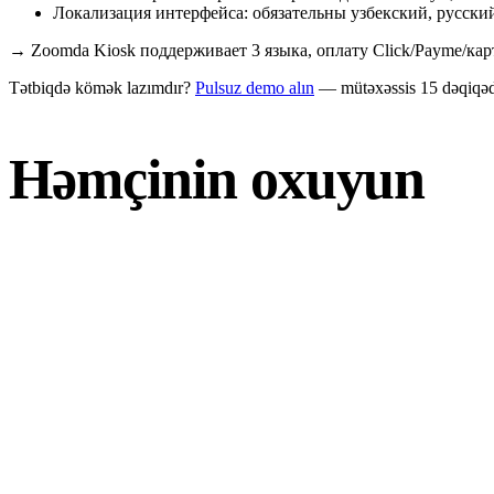
Локализация интерфейса: обязательны узбекский, русский
→
Zoomda Kiosk поддерживает 3 языка, оплату Click/Payme/кар
Tətbiqdə kömək lazımdır?
Pulsuz demo alın
— mütəxəssis 15 dəqiqəd
Həmçinin oxuyun