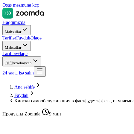
Əsas məzmuna keç
Haqqımızda
Məhsullar
Tariflər
Faydalı
Əlaqə
Məhsullar
Tariflər
Əlaqə
🇦🇿
Azərbaycan
24 saata işə salın
Ana səhifə
Faydalı
Киоски самообслуживания в фастфуде: эффект, окупаемо
Продукты Zoomda
·
9 мин