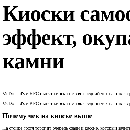
Киоски само
эффект, окуп
камни
McDonald's и KFC ставят киоски не зря: средний чек на них в 
McDonald's и KFC ставят киоски не зря: средний чек на них в 
Почему чек на киоске выше
На стойке гостя торопит очередь сзади и кассир, который зачи