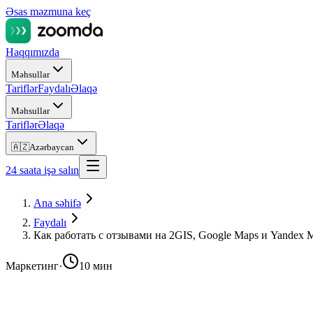
Əsas məzmuna keç
Haqqımızda
Məhsullar
Tariflər
Faydalı
Əlaqə
Məhsullar
Tariflər
Əlaqə
🇦🇿
Azərbaycan
24 saata işə salın
Ana səhifə
Faydalı
Как работать с отзывами на 2GIS, Google Maps и Yandex 
Маркетинг
·
10 мин