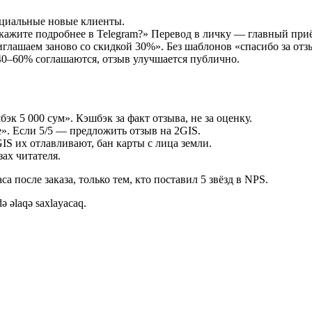
енциальные новые клиенты.
скажите подробнее в Telegram?» Перевод в личку — главный при
глашаем заново со скидкой 30%». Без шаблонов «спасибо за отз
0–60% соглашаются, отзыв улучшается публично.
к 5 000 сум». Кэшбэк за факт отзыва, не за оценку.
е». Если 5/5 — предложить отзыв на 2GIS.
S их отлавливают, бан карты с лица земли.
ах читателя.
 после заказа, только тем, кто поставил 5 звёзд в NPS.
ə əlaqə saxlayacaq.