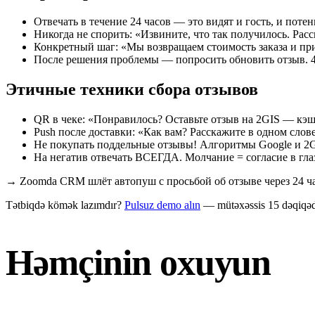
Отвечать в течение 24 часов — это видят и гость, и пот
Никогда не спорить: «Извините, что так получилось. Рас
Конкретный шаг: «Мы возвращаем стоимость заказа и при
После решения проблемы — попросить обновить отзыв. 4
Этичные техники сбора отзывов
QR в чеке: «Понравилось? Оставьте отзыв на 2GIS — кэшбэ
Push после доставки: «Как вам? Расскажите в одном слов
Не покупать поддельные отзывы! Алгоритмы Google и 2GI
На негатив отвечать ВСЕГДА. Молчание = согласие в глаз
→
Zoomda CRM шлёт автопуш с просьбой об отзыве через 24 часа
Tətbiqdə kömək lazımdır?
Pulsuz demo alın
— mütəxəssis 15 dəqiqəd
Həmçinin oxuyun