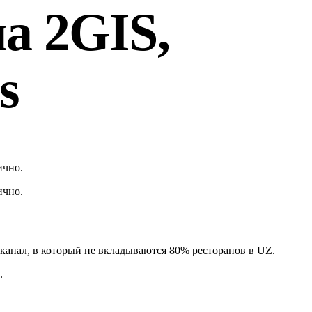
а 2GIS,
s
ично.
ично.
 канал, в который не вкладываются 80% ресторанов в UZ.
.