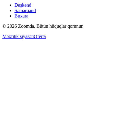
Daşkənd
Səmərqənd
Buxara
© 2026 Zoomda. Bütün hüquqlar qorunur.
Məxfilik siyasəti
Oferta