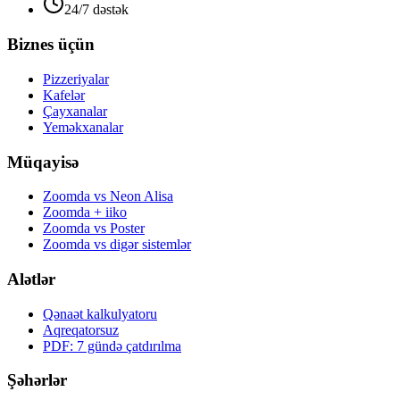
24/7 dəstək
Biznes üçün
Pizzeriyalar
Kafelər
Çayxanalar
Yeməkxanalar
Müqayisə
Zoomda vs Neon Alisa
Zoomda + iiko
Zoomda vs Poster
Zoomda vs digər sistemlər
Alətlər
Qənaət kalkulyatoru
Aqreqatorsuz
PDF: 7 gündə çatdırılma
Şəhərlər