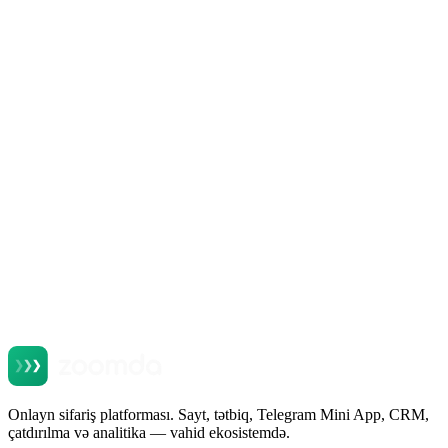
Продукты Zoomda
Telegram Mini App для ресторана: продажи в
мессенджере, который уже стоит у всех
Oxu
Onlayn sifariş platforması. Sayt, tətbiq, Telegram Mini App, CRM,
çatdırılma və analitika — vahid ekosistemdə.