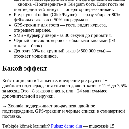
+ кнопка «Подтвердить» в Telegram-боте. Если гость не
подтвердил за 5 минут — оператор перезванивает.
Pre-payment online (Click/Payme) — сразу убирает 80%
фейковых заказов и 50% «передумал».
GPS-трекинг для гостя — гость видит курьера,
открывает заранее.
SMS «Курьер у двери» за 30 секунд до прибытия.
Чёрный список номеров с фейковыми заказами (>3
отказа = блок).
Депозит 30% на крупный заказ (>500 000 сум) —
отсекает мошенников.
Какой эффект
Кейс пиццерии в Ташкенте: внедрение pre-payment +
двойного подтверждения снизило долю отказов с 12% до 3,5%
за месяц. Это +8 заказов в день, или +24 млн сум/мес
дополнительной выручки.
→
Zoomda поддерживает pre-payment, двойное
подтверждение, GPS-трекинг и чёрные списки в стандартной
поставке.
Tətbiqdə kömək lazımdır?
Pulsuz demo alın
— mütəxəssis 15