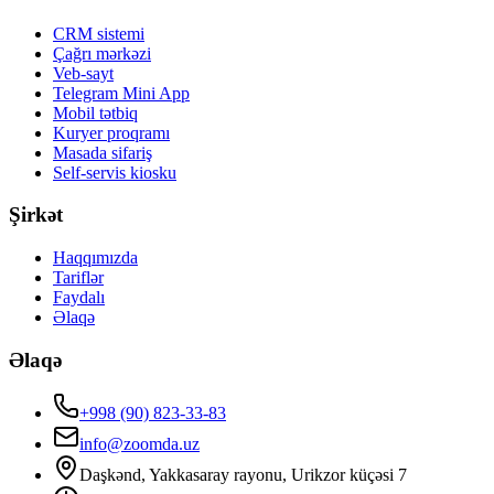
CRM sistemi
Çağrı mərkəzi
Veb-sayt
Telegram Mini App
Mobil tətbiq
Kuryer proqramı
Masada sifariş
Self-servis kiosku
Şirkət
Haqqımızda
Tariflər
Faydalı
Əlaqə
Əlaqə
+998 (90) 823-33-83
info@zoomda.uz
Daşkənd, Yakkasaray rayonu, Urikzor küçəsi 7