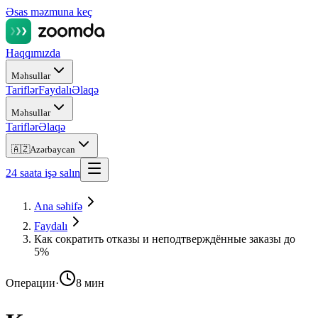
Əsas məzmuna keç
Haqqımızda
Məhsullar
Tariflər
Faydalı
Əlaqə
Məhsullar
Tariflər
Əlaqə
🇦🇿
Azərbaycan
24 saata işə salın
Ana səhifə
Faydalı
Как сократить отказы и неподтверждённые заказы до
5%
Операции
·
8 мин