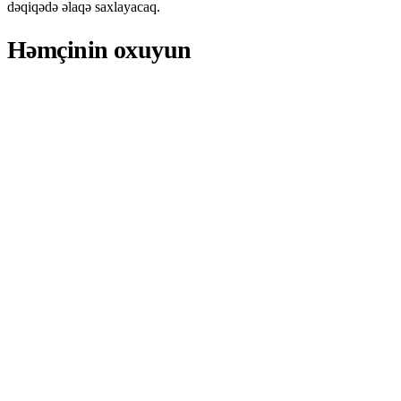
dəqiqədə əlaqə saxlayacaq.
Həmçinin oxuyun