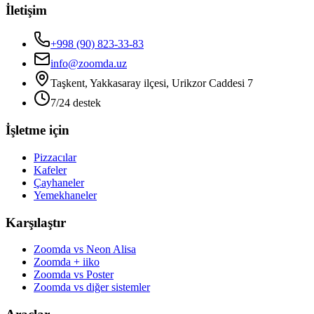
İletişim
+998 (90) 823-33-83
info@zoomda.uz
Taşkent, Yakkasaray ilçesi, Urikzor Caddesi 7
7/24 destek
İşletme için
Pizzacılar
Kafeler
Çayhaneler
Yemekhaneler
Karşılaştır
Zoomda vs Neon Alisa
Zoomda + iiko
Zoomda vs Poster
Zoomda vs diğer sistemler