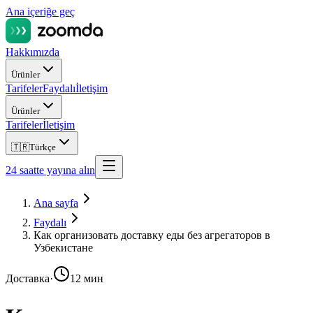
Ana içeriğe geç
Hakkımızda
Ürünler
Tarifeler
Faydalı
İletişim
Ürünler
Tarifeler
İletişim
🇹🇷
Türkçe
24 saatte yayına alın
Ana sayfa
Faydalı
Как организовать доставку еды без агрегаторов в
Узбекистане
Доставка
·
12 мин