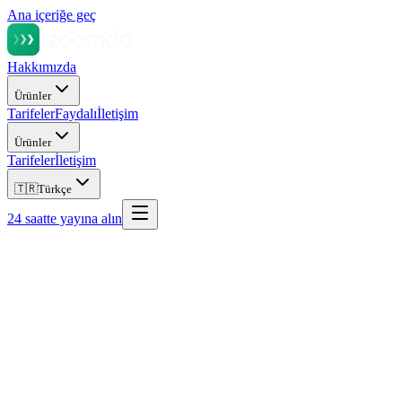
Ana içeriğe geç
Hakkımızda
Ürünler
Tarifeler
Faydalı
İletişim
Ürünler
Tarifeler
İletişim
🇹🇷
Türkçe
24 saatte yayına alın