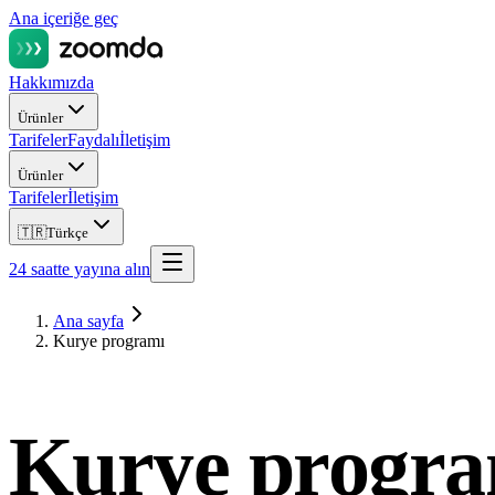
Ana içeriğe geç
Hakkımızda
Ürünler
Tarifeler
Faydalı
İletişim
Ürünler
Tarifeler
İletişim
🇹🇷
Türkçe
24 saatte yayına alın
Ana sayfa
Kurye programı
Kurye progr