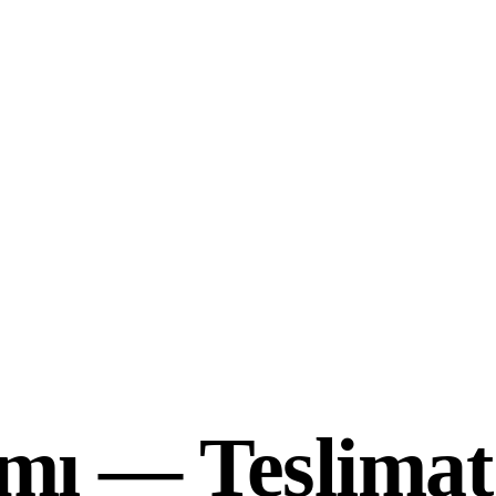
amı —
Teslimat