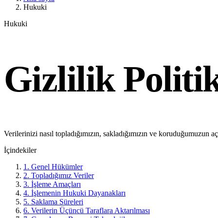
Hukuki
Hukuki
Gizlilik Politi
Verilerinizi nasıl topladığımızın, sakladığımızın ve koruduğumuzun aç
İçindekiler
1. Genel Hükümler
2. Topladığımız Veriler
3. İşleme Amaçları
4. İşlemenin Hukuki Dayanakları
5. Saklama Süreleri
6. Verilerin Üçüncü Taraflara Aktarılması