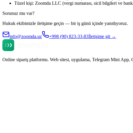
Tüzel kişi: Zoomda LLC (vergi numarası, sicil bilgileri ve banka b
Sorunuz mu var?
Hukuk ekibimizle iletişime geçin — bir iş günü içinde yanıtlıyoruz.
info@zoomda.uz
+998 (90) 823-33-83
İletişime git
→
Online sipariş platformu. Web sitesi, uygulama, Telegram Mini App, 