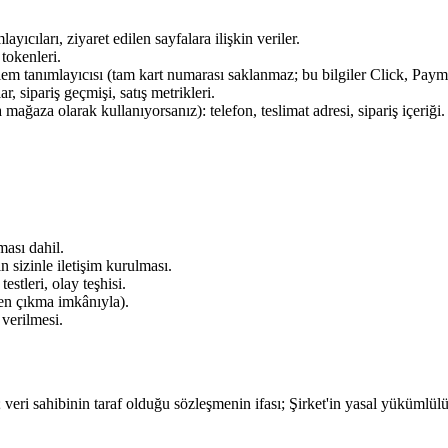
ayıcıları, ziyaret edilen sayfalara ilişkin veriler.
 tokenleri.
em tanımlayıcısı (tam kart numarası saklanmaz; bu bilgiler Click, Pay
r, sipariş geçmişi, satış metrikleri.
 mağaza olarak kullanıyorsanız): telefon, teslimat adresi, sipariş içeriği.
ması dahil.
 sizinle iletişim kurulması.
estleri, olay teşhisi.
ten çıkma imkânıyla).
verilmesi.
ı; veri sahibinin taraf olduğu sözleşmenin ifası; Şirket'in yasal yükümlülü