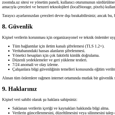
zoomda.uz sitesi ve yönetim paneli, kullanıcı oturumunun sürdürülmesi; 
amacıyla çerezleri ve benzeri teknolojileri (localStorage, pixels) kullan
Tarayıcı ayarlarınızdan çerezleri devre dışı bırakabilirsiniz; ancak bu, h
8. Güvenlik
Kişisel verilerin korunması için organizasyonel ve teknik önlemler u
Tüm bağlantılar için iletim kanalı şifrelemesi (TLS 1.2+).
Veritabanındaki hassas alanların şifrelenmesi.
Yönetici hesapları için çok faktörlü kimlik doğrulama.
Düzenli yedeklemeler ve geri yükleme testleri.
7/24 anomali ve olay izleme.
Çalışanlara bilgi güvenliğinin temelleri konusunda eğitim verilm
Alınan tüm önlemlere rağmen internet ortamında mutlak bir güvenlik söz
9. Haklarınız
Kişisel veri sahibi olarak şu haklara sahipsiniz:
Saklanan verilerin içeriği ve kaynakları hakkında bilgi alma.
Verilerin güncellenmesini, düzeltilmesini veya silinmesini talep