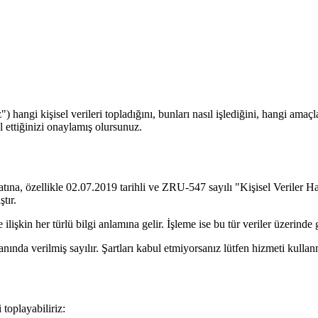
) hangi kişisel verileri topladığını, bunları nasıl işlediğini, hangi am
l ettiğinizi onaylamış olursunuz.
atına, özellikle 02.07.2019 tarihli ve ZRU-547 sayılı "Kişisel Veriler 
tır.
 ilişkin her türlü bilgi anlamına gelir. İşleme ise bu tür veriler üzerinde
nında verilmiş sayılır. Şartları kabul etmiyorsanız lütfen hizmeti kulla
 toplayabiliriz: