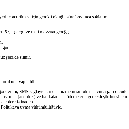
yerine getirilmesi için gerekli olduğu süre boyunca saklanır:
en 5 yıl (vergi ve mali mevzuat gereği).
n.
0 gün.
z şekilde silinir.
urumlarda yapılabilir:
gönderimi, SMS sağlayıcıları) — hizmetin sunulması için asgari ölçüde ve
larına (acquirer) ve bankalara — ödemelerin gerçekleştirilmesi için.
leplere istinaden.
u Politikaya uyma yükümlülüğüyle.