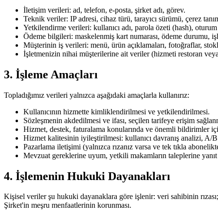
İletişim verileri: ad, telefon, e-posta, şirket adı, görev.
Teknik veriler: IP adresi, cihaz türü, tarayıcı sürümü, çerez tanıml
Yetkilendirme verileri: kullanıcı adı, parola özeti (hash), oturum
Ödeme bilgileri: maskelenmiş kart numarası, ödeme durumu, işl
Müşterinin iş verileri: menü, ürün açıklamaları, fotoğraflar, stokla
İşletmenizin nihai müşterilerine ait veriler (hizmeti restoran veya
3. İşleme Amaçları
Topladığımız verileri yalnızca aşağıdaki amaçlarla kullanırız:
Kullanıcının hizmette kimliklendirilmesi ve yetkilendirilmesi.
Sözleşmenin akdedilmesi ve ifası, seçilen tarifeye erişim sağlan
Hizmet, destek, faturalama konularında ve önemli bildirimler için
Hizmet kalitesinin iyileştirilmesi: kullanıcı davranış analizi, A/B t
Pazarlama iletişimi (yalnızca rızanız varsa ve tek tıkla abonelik
Mevzuat gereklerine uyum, yetkili makamların taleplerine yanıt 
4. İşlemenin Hukuki Dayanakları
Kişisel veriler şu hukuki dayanaklara göre işlenir: veri sahibinin rızas
Şirket'in meşru menfaatlerinin korunması.