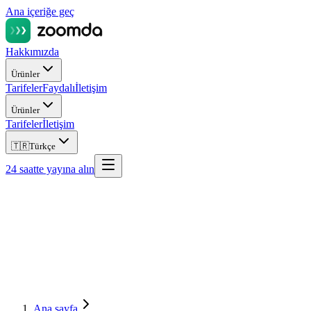
Ana içeriğe geç
Hakkımızda
Ürünler
Tarifeler
Faydalı
İletişim
Ürünler
Tarifeler
İletişim
🇹🇷
Türkçe
24 saatte yayına alın
Ana sayfa