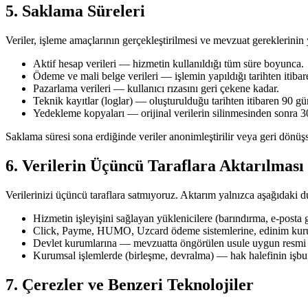
5. Saklama Süreleri
Veriler, işleme amaçlarının gerçekleştirilmesi ve mevzuat gereklerinin 
Aktif hesap verileri — hizmetin kullanıldığı tüm süre boyunca.
Ödeme ve mali belge verileri — işlemin yapıldığı tarihten itibar
Pazarlama verileri — kullanıcı rızasını geri çekene kadar.
Teknik kayıtlar (loglar) — oluşturulduğu tarihten itibaren 90 gü
Yedekleme kopyaları — orijinal verilerin silinmesinden sonra 3
Saklama süresi sona erdiğinde veriler anonimleştirilir veya geri dönüşsü
6. Verilerin Üçüncü Taraflara Aktarılması
Verilerinizi üçüncü taraflara satmıyoruz. Aktarım yalnızca aşağıdaki d
Hizmetin işleyişini sağlayan yüklenicilere (barındırma, e-posta 
Click, Payme, HUMO, Uzcard ödeme sistemlerine, edinim kuruluş
Devlet kurumlarına — mevzuatta öngörülen usule uygun resmi ta
Kurumsal işlemlerde (birleşme, devralma) — hak halefinin işb
7. Çerezler ve Benzeri Teknolojiler