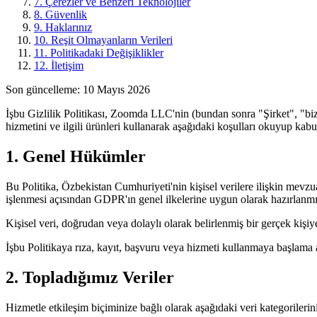
7. Çerezler ve Benzeri Teknolojiler
8. Güvenlik
9. Haklarınız
10. Reşit Olmayanların Verileri
11. Politikadaki Değişiklikler
12. İletişim
Son güncelleme
:
10 Mayıs 2026
İşbu Gizlilik Politikası, Zoomda LLC'nin (bundan sonra "Şirket", "biz"
hizmetini ve ilgili ürünleri kullanarak aşağıdaki koşulları okuyup kabu
1. Genel Hükümler
Bu Politika, Özbekistan Cumhuriyeti'nin kişisel verilere ilişkin mevzu
işlenmesi açısından GDPR'ın genel ilkelerine uygun olarak hazırlanmış
Kişisel veri, doğrudan veya dolaylı olarak belirlenmiş bir gerçek kişiye
İşbu Politikaya rıza, kayıt, başvuru veya hizmeti kullanmaya başlama a
2. Topladığımız Veriler
Hizmetle etkileşim biçiminize bağlı olarak aşağıdaki veri kategorilerini