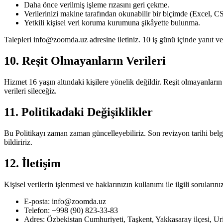
Daha önce verilmiş işleme rızasını geri çekme.
Verilerinizi makine tarafından okunabilir bir biçimde (Excel, 
Yetkili kişisel veri koruma kurumuna şikâyette bulunma.
Talepleri info@zoomda.uz adresine iletiniz. 10 iş günü içinde yanıt ve
10. Reşit Olmayanların Verileri
Hizmet 16 yaşın altındaki kişilere yönelik değildir. Reşit olmayanları
verileri sileceğiz.
11. Politikadaki Değişiklikler
Bu Politikayı zaman zaman güncelleyebiliriz. Son revizyon tarihi belge
bildiririz.
12. İletişim
Kişisel verilerin işlenmesi ve haklarınızın kullanımı ile ilgili sorularınız
E-posta: info@zoomda.uz
Telefon: +998 (90) 823-33-83
Adres: Özbekistan Cumhuriyeti, Taşkent, Yakkasaray ilçesi, Ur