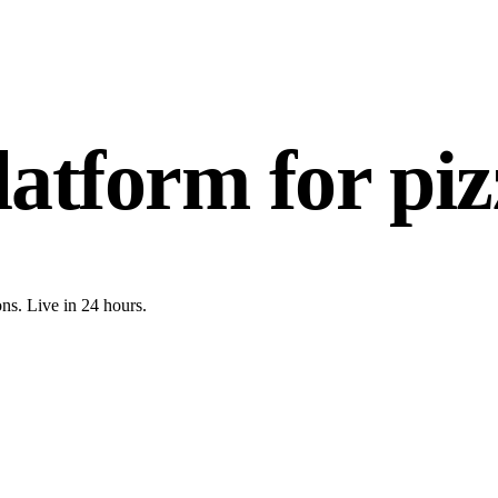
latform for piz
ns. Live in 24 hours.