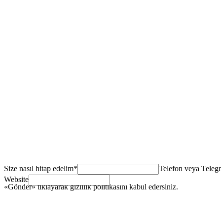
+38%
Direct orders
+18%
Avg ticket
24h
Time to launch
Size nasıl hitap edelim
*
Telefon veya Teleg
Website
«Gönder» tıklayarak gizlilik politikasını kabul edersiniz.