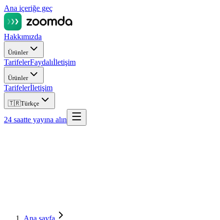
Ana içeriğe geç
Hakkımızda
Ürünler
Tarifeler
Faydalı
İletişim
Ürünler
Tarifeler
İletişim
🇹🇷
Türkçe
24 saatte yayına alın
Ana sayfa