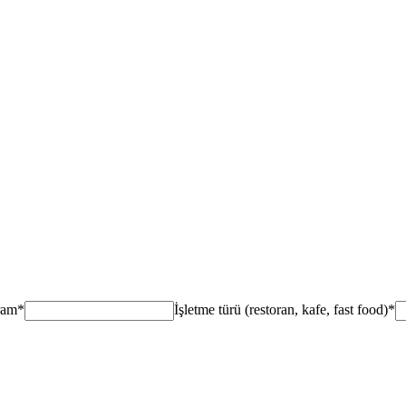
ram
*
İşletme türü (restoran, kafe, fast food)
*