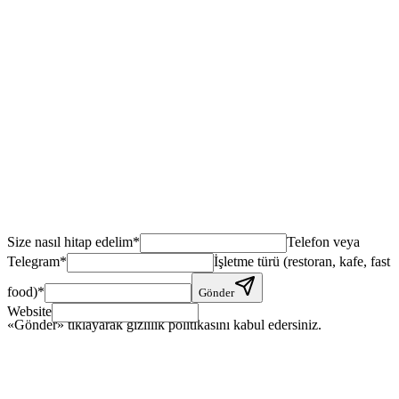
Size nasıl hitap edelim
*
Telefon veya
Telegram
*
İşletme türü (restoran, kafe, fast
food)
*
Gönder
Website
«Gönder» tıklayarak gizlilik politikasını kabul edersiniz.