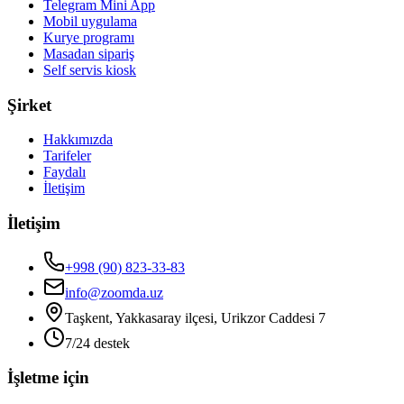
Telegram Mini App
Mobil uygulama
Kurye programı
Masadan sipariş
Self servis kiosk
Şirket
Hakkımızda
Tarifeler
Faydalı
İletişim
İletişim
+998 (90) 823-33-83
info@zoomda.uz
Taşkent, Yakkasaray ilçesi, Urikzor Caddesi 7
7/24 destek
İşletme için