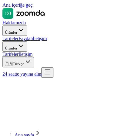
Ana içeriğe geç
Hakkımızda
Ürünler
Tarifeler
Faydalı
İletişim
Ürünler
Tarifeler
İletişim
🇹🇷
Türkçe
24 saatte yayına alın
Ana sayfa