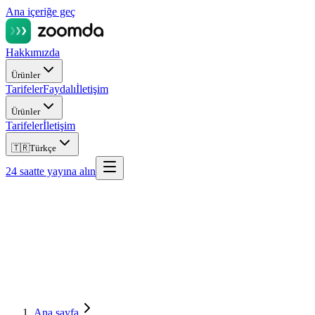
Ana içeriğe geç
Hakkımızda
Ürünler
Tarifeler
Faydalı
İletişim
Ürünler
Tarifeler
İletişim
🇹🇷
Türkçe
24 saatte yayına alın
Ana sayfa