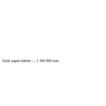
şu fiyattan
500
som
/ sipariş
All in Business
iOS + Android app
Push + segments
Dedicated manager
SLA
Custom integrations
Aylık asgari ödeme — 1 300 000 som.