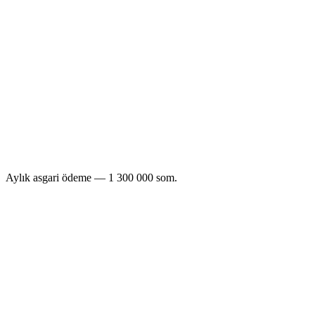
sipariş/gün
Call center
Telegram Mini App
Website
Mobile app
0–50
50–100
100–300
300–500
500–1 000
1 000+
Aylık asgari ödeme — 1 300 000 som.