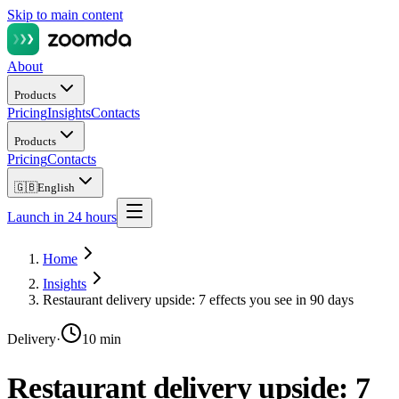
Skip to main content
About
Products
Pricing
Insights
Contacts
Products
Pricing
Contacts
🇬🇧
English
Launch in 24 hours
Home
Insights
Restaurant delivery upside: 7 effects you see in 90 days
Delivery
·
10 min
Restaurant delivery upside: 7