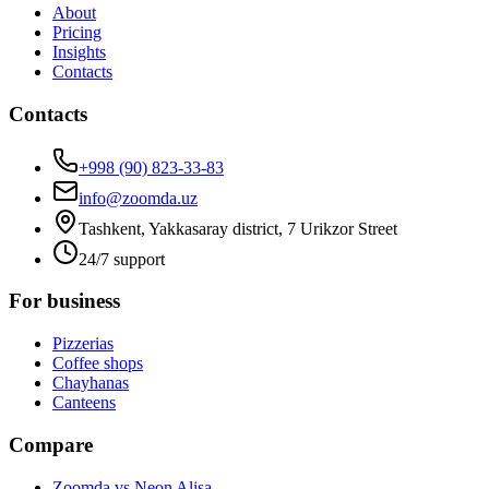
About
Pricing
Insights
Contacts
Contacts
+998 (90) 823-33-83
info@zoomda.uz
Tashkent, Yakkasaray district, 7 Urikzor Street
24/7 support
For business
Pizzerias
Coffee shops
Chayhanas
Canteens
Compare
Zoomda vs Neon Alisa