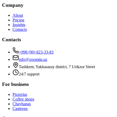
Company
About
Pricing
Insights
Contacts
Contacts
+998 (90) 823-33-83
info@zoomda.uz
Tashkent, Yakkasaray district, 7 Urikzor Street
24/7 support
For business
Pizzerias
Coffee shops
Chayhanas
Canteens