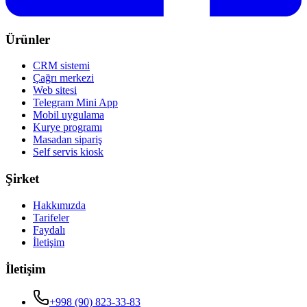
Ürünler
CRM sistemi
Çağrı merkezi
Web sitesi
Telegram Mini App
Mobil uygulama
Kurye programı
Masadan sipariş
Self servis kiosk
Şirket
Hakkımızda
Tarifeler
Faydalı
İletişim
İletişim
+998 (90) 823-33-83