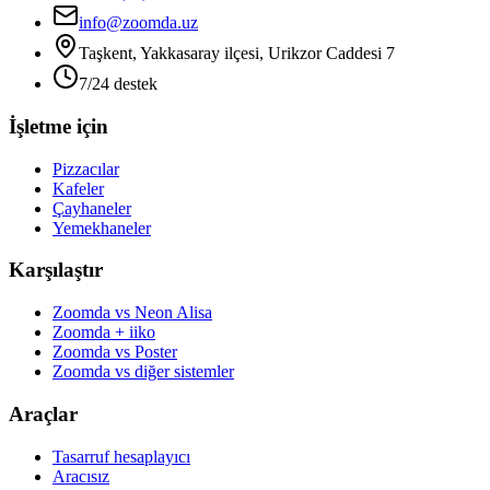
info@zoomda.uz
Taşkent, Yakkasaray ilçesi, Urikzor Caddesi 7
7/24 destek
İşletme için
Pizzacılar
Kafeler
Çayhaneler
Yemekhaneler
Karşılaştır
Zoomda vs Neon Alisa
Zoomda + iiko
Zoomda vs Poster
Zoomda vs diğer sistemler
Araçlar
Tasarruf hesaplayıcı
Aracısız