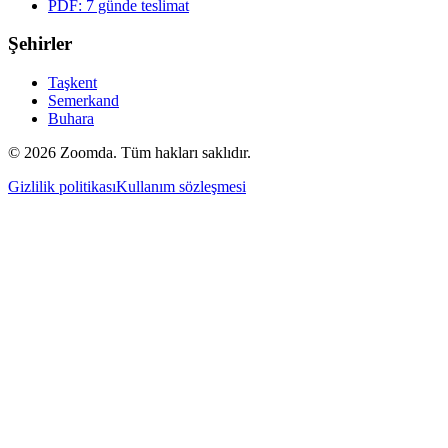
PDF: 7 günde teslimat
Şehirler
Taşkent
Semerkand
Buhara
© 2026 Zoomda. Tüm hakları saklıdır.
Gizlilik politikası
Kullanım sözleşmesi