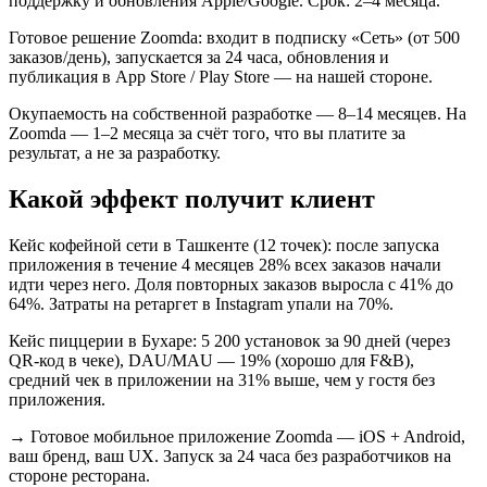
поддержку и обновления Apple/Google. Срок: 2–4 месяца.
Готовое решение Zoomda: входит в подписку «Сеть» (от 500
заказов/день), запускается за 24 часа, обновления и
публикация в App Store / Play Store — на нашей стороне.
Окупаемость на собственной разработке — 8–14 месяцев. На
Zoomda — 1–2 месяца за счёт того, что вы платите за
результат, а не за разработку.
Какой эффект получит клиент
Кейс кофейной сети в Ташкенте (12 точек): после запуска
приложения в течение 4 месяцев 28% всех заказов начали
идти через него. Доля повторных заказов выросла с 41% до
64%. Затраты на ретаргет в Instagram упали на 70%.
Кейс пиццерии в Бухаре: 5 200 установок за 90 дней (через
QR-код в чеке), DAU/MAU — 19% (хорошо для F&B),
средний чек в приложении на 31% выше, чем у гостя без
приложения.
→
Готовое мобильное приложение Zoomda — iOS + Android,
ваш бренд, ваш UX. Запуск за 24 часа без разработчиков на
стороне ресторана.