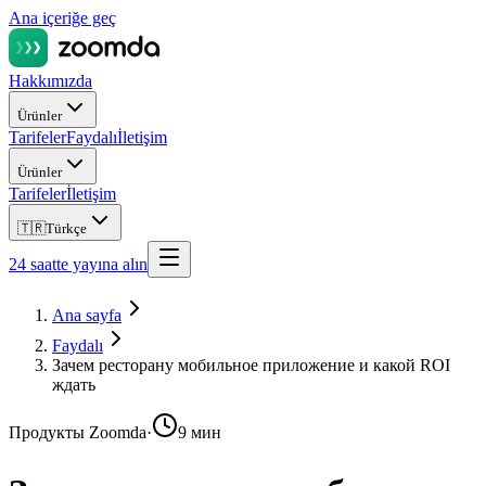
Ana içeriğe geç
Hakkımızda
Ürünler
Tarifeler
Faydalı
İletişim
Ürünler
Tarifeler
İletişim
🇹🇷
Türkçe
24 saatte yayına alın
Ana sayfa
Faydalı
Зачем ресторану мобильное приложение и какой ROI
ждать
Продукты Zoomda
·
9 мин