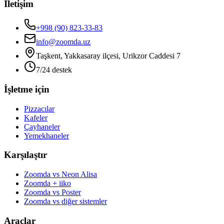
İletişim
+998 (90) 823-33-83
info@zoomda.uz
Taşkent, Yakkasaray ilçesi, Urikzor Caddesi 7
7/24 destek
İşletme için
Pizzacılar
Kafeler
Çayhaneler
Yemekhaneler
Karşılaştır
Zoomda vs Neon Alisa
Zoomda + iiko
Zoomda vs Poster
Zoomda vs diğer sistemler
Araçlar