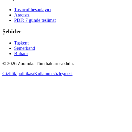
Tasarruf hesaplayıcı
Aracısız
PDF: 7 günde teslimat
Şehirler
Taşkent
Semerkand
Buhara
© 2026 Zoomda. Tüm hakları saklıdır.
Gizlilik politikası
Kullanım sözleşmesi