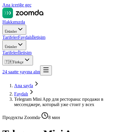
Ana içeriğe geç
Hakkımızda
Ürünler
Tarifeler
Faydalı
İletişim
Ürünler
Tarifeler
İletişim
🇹🇷
Türkçe
24 saatte yayına alın
Ana sayfa
Faydalı
Telegram Mini App для ресторана: продажи в
мессенджере, который уже стоит у всех
Продукты Zoomda
·
8 мин