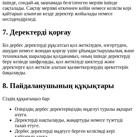
ішінде, сондай-ақ заңнамада белгіленген мерзім ішінде
сақталады. Сақтау мерзімі өткеннен кейін немесе келісім кері
қайтарып алынған кезде деректер жойылады немесе
иесіздендіріледі.
7. Деректерді қорғау
Біз дербес деректерді рұқсатсыз қол жеткізуден, өзгертуден,
ашудан немесе жоюдан қорғау үшін ұйымдастырушылық және
техникалық шараларды қолданамыз, оның ішінде деректерді
беру кезінде шифрлауды, қол жеткізуді шектеуді және
деректерге қол жеткізе алатын қызметкерлердің әрекеттерін
бақылауды.
8. Пайдаланушының құқықтары
Сіздің құқығыңыз бар:
Өзіңіздің дербес деректеріңіздің өңделуі туралы ақпарат
алуға.
Деректерді нақтылауды, жаңартуды немесе түзетуді
талап етуге.
Дербес деректерді өңдеуге берген келісімді кері
қайтарып алуға.