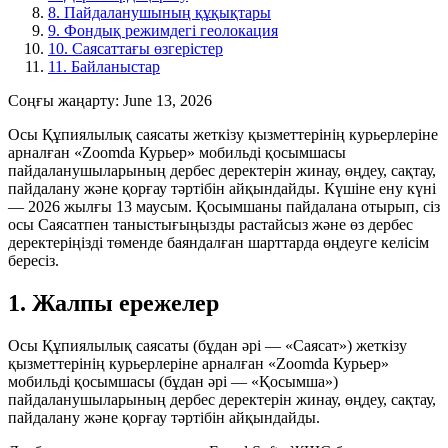
8. Пайдаланушының құқықтары
9. Фондық режимдегі геолокация
10. Саясаттағы өзгерістер
11. Байланыстар
Соңғы жаңарту
:
June 13, 2026
Осы Құпиялылық саясаты жеткізу қызметтерінің курьерлеріне
арналған «Zoomda Курьер» мобильді қосымшасы
пайдаланушыларының дербес деректерін жинау, өңдеу, сақтау,
пайдалану және қорғау тәртібін айқындайды. Күшіне ену күні
— 2026 жылғы 13 маусым. Қосымшаны пайдалана отырып, сіз
осы Саясатпен таныстығыңызды растайсыз және өз дербес
деректеріңізді төменде баяндалған шарттарда өңдеуге келісім
бересіз.
1. Жалпы ережелер
Осы Құпиялылық саясаты (бұдан әрі — «Саясат») жеткізу
қызметтерінің курьерлеріне арналған «Zoomda Курьер»
мобильді қосымшасы (бұдан әрі — «Қосымша»)
пайдаланушыларының дербес деректерін жинау, өңдеу, сақтау,
пайдалану және қорғау тәртібін айқындайды.