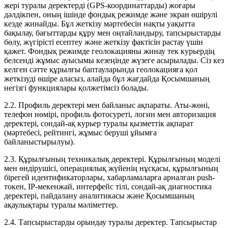
жері туралы деректерді (GPS-координаттарды) жоғары
дәлдікпен, оның ішінде фондық режимде және экран өшірулі
кезде жинайды. Бұл жеткізу мәртебесін нақты уақытта
бақылау, бағыттарды құру мен оңтайландыру, тапсырыстарды
бөлу, жүгірісті есептеу және жеткізу фактісін растау үшін
қажет. Фондық режимде геолокацияны жинау тек курьердің
белсенді жұмыс ауысымы кезеңінде жүзеге асырылады. Сіз кез
келген сәтте құрылғы баптауларында геолокацияға қол
жеткізуді өшіре аласыз, алайда бұл жағдайда Қосымшаның
негізгі функциялары қолжетімсіз болады.
2.2. Профиль деректері мен байланыс ақпараты. Аты-жөні,
телефон нөмірі, профиль фотосуреті, логин мен авторизация
деректері, сондай-ақ курьер туралы қызметтік ақпарат
(мәртебесі, рейтингі, жұмыс беруші ұйымға
байланыстырылуы).
2.3. Құрылғының техникалық деректері. Құрылғының моделі
мен өндірушісі, операциялық жүйенің нұсқасы, құрылғының
бірегей идентификаторлары, хабарламаларға арналған push-
токен, IP-мекенжай, интерфейс тілі, сондай-ақ диагностика
деректері, пайдалану аналитикасы және Қосымшаның
ақаулықтары туралы мәліметтер.
2.4. Тапсырыстарды орындау туралы деректер. Тапсырыстар