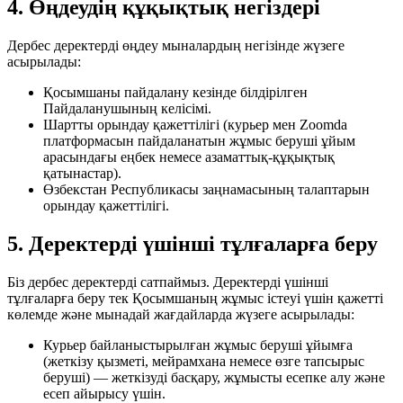
4. Өңдеудің құқықтық негіздері
Дербес деректерді өңдеу мыналардың негізінде жүзеге
асырылады:
Қосымшаны пайдалану кезінде білдірілген
Пайдаланушының келісімі.
Шартты орындау қажеттілігі (курьер мен Zoomda
платформасын пайдаланатын жұмыс беруші ұйым
арасындағы еңбек немесе азаматтық-құқықтық
қатынастар).
Өзбекстан Республикасы заңнамасының талаптарын
орындау қажеттілігі.
5. Деректерді үшінші тұлғаларға беру
Біз дербес деректерді сатпаймыз. Деректерді үшінші
тұлғаларға беру тек Қосымшаның жұмыс істеуі үшін қажетті
көлемде және мынадай жағдайларда жүзеге асырылады:
Курьер байланыстырылған жұмыс беруші ұйымға
(жеткізу қызметі, мейрамхана немесе өзге тапсырыс
беруші) — жеткізуді басқару, жұмысты есепке алу және
есеп айырысу үшін.