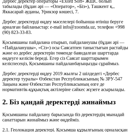
Дербес деректер операторы «Exord Soft» ЖШС болып
табылады (бұдан әрі — «Оператор», «Біз»), Ташкент қ.,
Яккасарай ауданы, Урикзор көшесі, 7.
Дербес деректерді өңдеу мәселелері бойынша өтініш беруге
арналған байланыстар: e-mail info@zoomda.uz, телефон +998
(90) 823-33-83.
Қосымшаны пайдалана отырып, пайдаланушы (бұдан әрі —
«Пайдаланушы», «Сіз») осы Саясатпен таныстығын растайды
және өз дербес деректерін төменде баяндалған шарттарда
өңдеуге келісім береді. Егер сіз Саясат шарттарымен
келіспесеңіз, Қосымшаны пайдаланбауыңызды сұраймыз.
Дербес деректерді өңдеу 2019 жылғы 2 шілдедегі «Дербес
деректер туралы» Өзбекстан Республикасының № ЗРУ-547
Заңына және Өзбекстан Республикасының өзге де
нормативтік-құқықтық актілеріне сәйкес жүзеге асырылады.
2. Біз қандай деректерді жинаймыз
Қосымшаны пайдалану барысында біз деректердің мынадай
санаттарын жинаймыз және өңдейміз.
2.1. Геолокация деректері. Қосымша құрылғының орналасқан