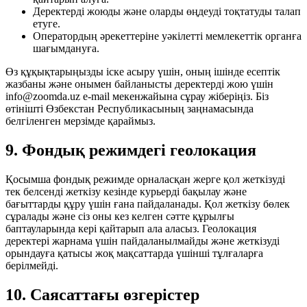
Деректерді жоюды және оларды өңдеуді тоқтатуды талап
етуге.
Оператордың әрекеттеріне уәкілетті мемлекеттік органға
шағымдануға.
Өз құқықтарыңызды іске асыру үшін, оның ішінде есептік
жазбаны және онымен байланысты деректерді жою үшін
info@zoomda.uz e-mail мекенжайына сұрау жіберіңіз. Біз
өтінішті Өзбекстан Республикасының заңнамасында
белгіленген мерзімде қараймыз.
9. Фондық режимдегі геолокация
Қосымша фондық режимде орналасқан жерге қол жеткізуді
тек белсенді жеткізу кезінде курьерді бақылау және
бағыттарды құру үшін ғана пайдаланады. Қол жеткізу бөлек
сұралады және сіз оны кез келген сәтте құрылғы
баптауларында кері қайтарып ала аласыз. Геолокация
деректері жарнама үшін пайдаланылмайды және жеткізуді
орындауға қатысы жоқ мақсаттарда үшінші тұлғаларға
берілмейді.
10. Саясаттағы өзгерістер