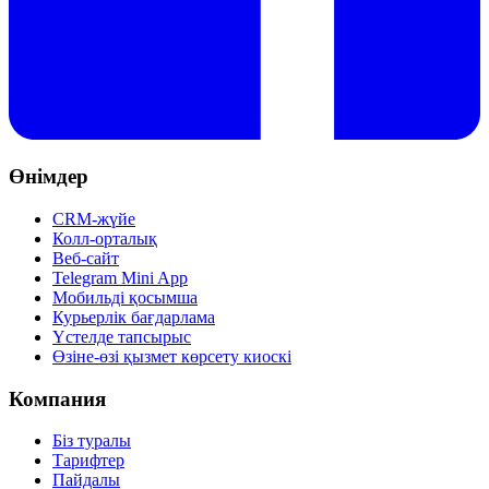
Өнімдер
CRM-жүйе
Колл-орталық
Веб-сайт
Telegram Mini App
Мобильді қосымша
Курьерлік бағдарлама
Үстелде тапсырыс
Өзіне-өзі қызмет көрсету киоскі
Компания
Біз туралы
Тарифтер
Пайдалы