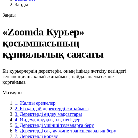
Заңды
Заңды
«Zoomda Курьер»
қосымшасының
құпиялылық саясаты
Біз курьерлердің деректерін, оның ішінде жеткізу кезіндегі
геолокацияны қалай жинаймыз, пайдаланамыз және
қорғаймыз.
Мазмұны
1. Жалпы ережелер
2. Біз қандай деректерді жинаймыз
3. Деректерді өңдеу мақсаттары
4. Өңдеудің құқықтық негіздері
5. Деректерді үшінші тұлғаларға беру
6. Деректерді сақтау және трансшекаралық беру
7. Деректерді қорғау