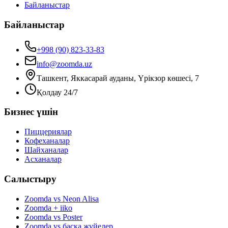
Байланыстар
Байланыстар
+998 (90) 823-33-83
info@zoomda.uz
Ташкент, Яккасарай ауданы, Үрікзор көшесі, 7
Қолдау 24/7
Бизнес үшін
Пиццериялар
Кофеханалар
Шайханалар
Асханалар
Салыстыру
Zoomda vs Neon Alisa
Zoomda + iiko
Zoomda vs Poster
Zoomda vs басқа жүйелер