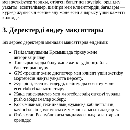
мен жеткізулер тарихы, өтілген бағыт пен жүгіріс, орындау
уақыты, есептелімдер, шайпұл мен клиенттердің бағалары —
курьер жұмысын есепке алу және есеп айырысу үшін қажетті
көлемде.
3. Деректерді өңдеу мақсаттары
Біз дербес деректерді мынадай мақсаттарда өңдейміз:
Пайдаланушыны Қосымшада тіркеу және
авторизациялау.
Тапсырыстарды бөлу және жеткізудің оңтайлы
бағыттарын құру.
GPS-трекинг және диспетчер мен клиент үшін жеткізу
мәртебесін нақты уақытта көрсету.
Жүгірісті, есептелімдерді, шайпұлды есептеу және
есептілікті қалыптастыру.
Жаңа тапсырыстар мен мәртебелердің өзгеруі туралы
push-хабарламалар жіберу.
Қосымшаның техникалық жұмысқа қабілеттілігін,
қауіпсіздігін қамтамасыз ету және сапасын жақсарту.
Өзбекстан Республикасы заңнамасының талаптарын
орындау.