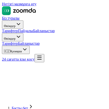
Негізгі мазмұнға өту
Біз туралы
Өнімдер
Тарифтер
Пайдалы
Байланыстар
Өнімдер
Тарифтер
Байланыстар
🇰🇿
Қазақша
24 сағатта іске қосу
Басты бет