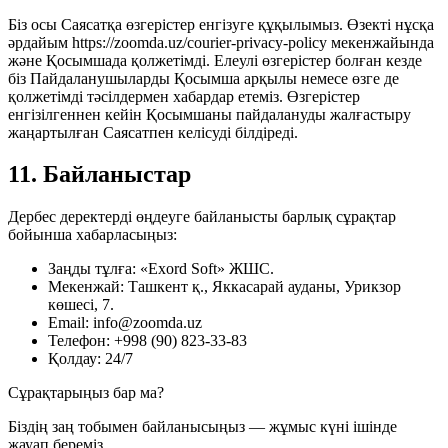
Біз осы Саясатқа өзгерістер енгізуге құқылымыз. Өзекті нұсқа
әрдайым https://zoomda.uz/courier-privacy-policy мекенжайында
және Қосымшада қолжетімді. Елеулі өзгерістер болған кезде
біз Пайдаланушыларды Қосымша арқылы немесе өзге де
қолжетімді тәсілдермен хабардар етеміз. Өзгерістер
енгізілгеннен кейін Қосымшаны пайдалануды жалғастыру
жаңартылған Саясатпен келісуді білдіреді.
11. Байланыстар
Дербес деректерді өңдеуге байланысты барлық сұрақтар
бойынша хабарласыңыз:
Заңды тұлға: «Exord Soft» ЖШС.
Мекенжай: Ташкент қ., Яккасарай ауданы, Урикзор
көшесі, 7.
Email: info@zoomda.uz
Телефон: +998 (90) 823-33-83
Қолдау: 24/7
Сұрақтарыңыз бар ма?
Біздің заң тобымен байланысыңыз — жұмыс күні ішінде
жауап береміз.