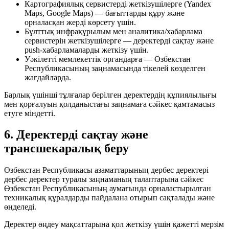
Картографиялық сервистерді жеткізушілерге (Yandex
Maps, Google Maps) — бағыттарды құру және
орналасқан жерді көрсету үшін.
Бұлттық инфрақұрылым мен аналитика/хабарлама
сервистерін жеткізушілерге — деректерді сақтау және
push-хабарламаларды жеткізу үшін.
Уәкілетті мемлекеттік органдарға — Өзбекстан
Республикасының заңнамасында тікелей көзделген
жағдайларда.
Барлық үшінші тұлғалар берілген деректердің құпиялылығы
мен қорғалуын қолданыстағы заңнамаға сәйкес қамтамасыз
етуге міндетті.
6. Деректерді сақтау және
трансшекаралық беру
Өзбекстан Республикасы азаматтарының дербес деректері
дербес деректер туралы заңнаманың талаптарына сәйкес
Өзбекстан Республикасының аумағында орналастырылған
техникалық құралдарды пайдалана отырып сақталады және
өңделеді.
Деректер өңдеу мақсаттарына қол жеткізу үшін қажетті мерзім