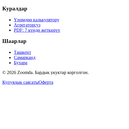
Куралдар
Үнөмдөө калькулятору
Агрегаторсуз
PDF: 7 күндө жеткирүү
Шаарлар
Ташкент
Самарканд
Бухара
© 2026 Zoomda. Бардык укуктар корголгон.
Купуялык саясаты
Оферта