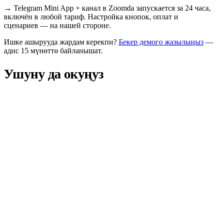
→
Telegram Mini App + канал в Zoomda запускается за 24 часа,
включён в любой тариф. Настройка кнопок, оплат и
сценариев — на нашей стороне.
Ишке ашырууда жардам керекпи?
Бекер демого жазылыңыз
—
адис 15 мүнөттө байланышат.
Ушуну да окуңуз