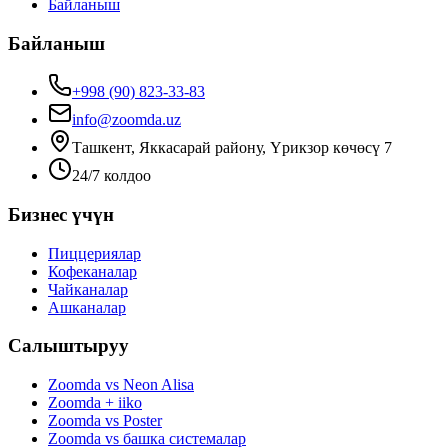
Байланыш
Байланыш
+998 (90) 823-33-83
info@zoomda.uz
Ташкент, Яккасарай району, Үрикзор көчөсү 7
24/7 колдоо
Бизнес үчүн
Пиццериялар
Кофеканалар
Чайканалар
Ашканалар
Салыштыруу
Zoomda vs Neon Alisa
Zoomda + iiko
Zoomda vs Poster
Zoomda vs башка системалар