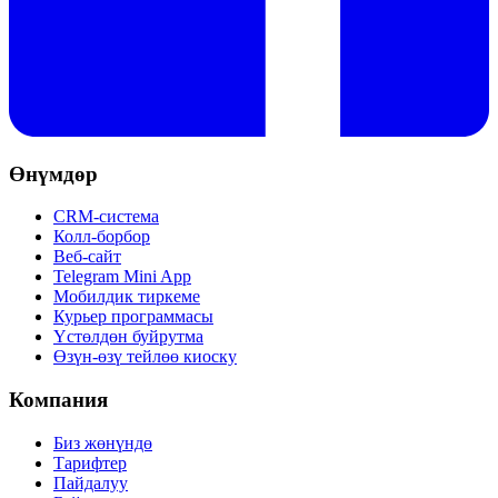
Өнүмдөр
CRM-система
Колл-борбор
Веб-сайт
Telegram Mini App
Мобилдик тиркеме
Курьер программасы
Үстөлдөн буйрутма
Өзүн-өзү тейлөө киоску
Компания
Биз жөнүндө
Тарифтер
Пайдалуу