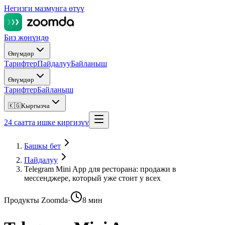
Негизги мазмунга өтүү
Биз жөнүндө
Өнүмдөр
Тарифтер
Пайдалуу
Байланыш
Өнүмдөр
Тарифтер
Байланыш
🇰🇬
Кыргызча
24 саатта ишке киргизүү
Башкы бет
Пайдалуу
Telegram Mini App для ресторана: продажи в
мессенджере, который уже стоит у всех
Продукты Zoomda
·
8 мин