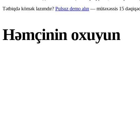
Tətbiqdə kömək lazımdır?
Pulsuz demo alın
— mütəxəssis 15 dəqiqəd
Həmçinin oxuyun