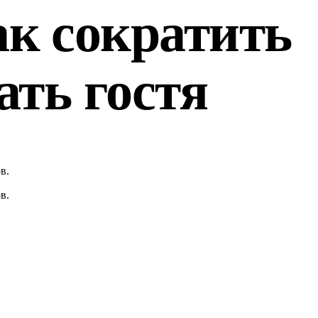
ак сократить
ать гостя
в.
в.