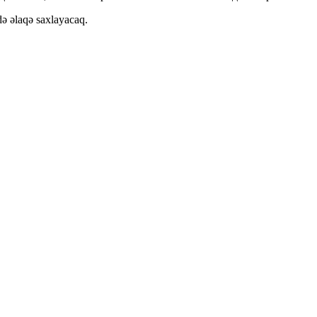
ə əlaqə saxlayacaq.