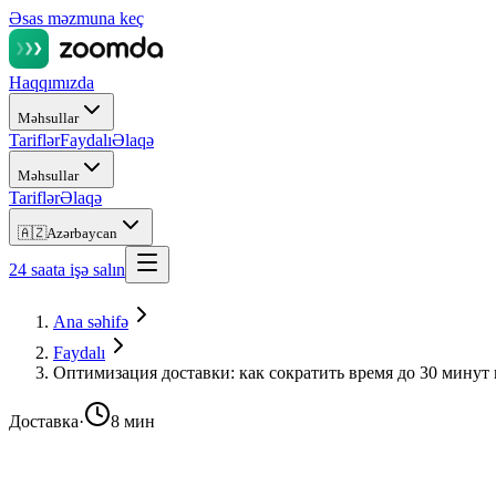
Əsas məzmuna keç
Haqqımızda
Məhsullar
Tariflər
Faydalı
Əlaqə
Məhsullar
Tariflər
Əlaqə
🇦🇿
Azərbaycan
24 saata işə salın
Ana səhifə
Faydalı
Оптимизация доставки: как сократить время до 30 минут 
Доставка
·
8 мин