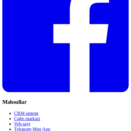
Məhsullar
CRM sistemi
Çağrı mərkəzi
Veb-sayt
Telegram Mini App