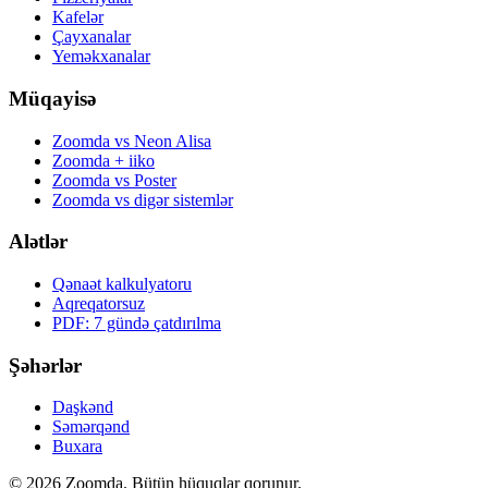
Kafelər
Çayxanalar
Yeməkxanalar
Müqayisə
Zoomda vs Neon Alisa
Zoomda + iiko
Zoomda vs Poster
Zoomda vs digər sistemlər
Alətlər
Qənaət kalkulyatoru
Aqreqatorsuz
PDF: 7 gündə çatdırılma
Şəhərlər
Daşkənd
Səmərqənd
Buxara
© 2026 Zoomda. Bütün hüquqlar qorunur.