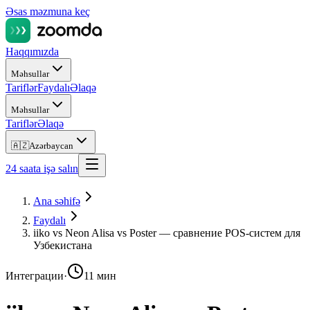
Əsas məzmuna keç
Haqqımızda
Məhsullar
Tariflər
Faydalı
Əlaqə
Məhsullar
Tariflər
Əlaqə
🇦🇿
Azərbaycan
24 saata işə salın
Ana səhifə
Faydalı
iiko vs Neon Alisa vs Poster — сравнение POS-систем для
Узбекистана
Интеграции
·
11 мин