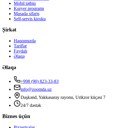
Mobil tətbiq
Kuryer proqramı
Masada sifariş
Self-servis kiosku
Şirkət
Haqqımızda
Tariflər
Faydalı
Əlaqə
Əlaqə
+998 (90) 823-33-83
info@zoomda.uz
Daşkənd, Yakkasaray rayonu, Urikzor küçəsi 7
24/7 dəstək
Biznes üçün
Pizzeriyalar