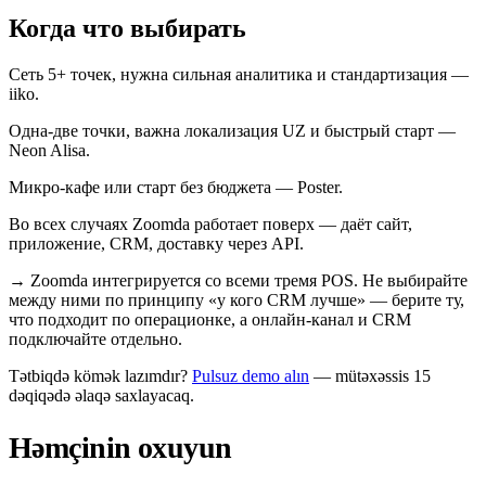
Когда что выбирать
Сеть 5+ точек, нужна сильная аналитика и стандартизация —
iiko.
Одна-две точки, важна локализация UZ и быстрый старт —
Neon Alisa.
Микро-кафе или старт без бюджета — Poster.
Во всех случаях Zoomda работает поверх — даёт сайт,
приложение, CRM, доставку через API.
→
Zoomda интегрируется со всеми тремя POS. Не выбирайте
между ними по принципу «у кого CRM лучше» — берите ту,
что подходит по операционке, а онлайн-канал и CRM
подключайте отдельно.
Tətbiqdə kömək lazımdır?
Pulsuz demo alın
— mütəxəssis 15
dəqiqədə əlaqə saxlayacaq.
Həmçinin oxuyun