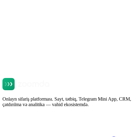
Telegram Mini App для ресторана: продажи в
мессенджере, который уже стоит у всех
Oxu
Onlayn sifariş platforması. Sayt, tətbiq, Telegram Mini App, CRM,
çatdırılma və analitika — vahid ekosistemdə.