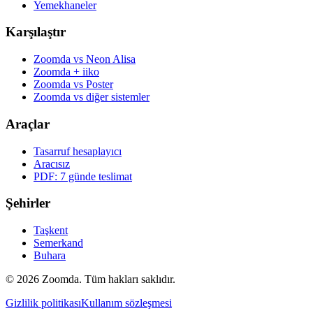
Yemekhaneler
Karşılaştır
Zoomda vs Neon Alisa
Zoomda + iiko
Zoomda vs Poster
Zoomda vs diğer sistemler
Araçlar
Tasarruf hesaplayıcı
Aracısız
PDF: 7 günde teslimat
Şehirler
Taşkent
Semerkand
Buhara
© 2026 Zoomda. Tüm hakları saklıdır.
Gizlilik politikası
Kullanım sözleşmesi