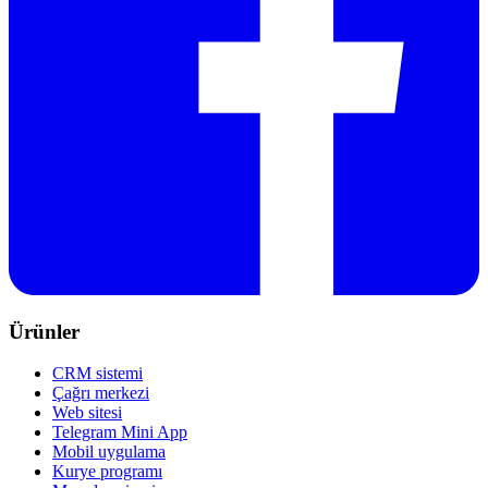
Ürünler
CRM sistemi
Çağrı merkezi
Web sitesi
Telegram Mini App
Mobil uygulama
Kurye programı