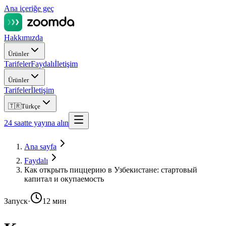
Ana içeriğe geç
Hakkımızda
Ürünler
Tarifeler
Faydalı
İletişim
Ürünler
Tarifeler
İletişim
🇹🇷
Türkçe
24 saatte yayına alın
Ana sayfa
Faydalı
Как открыть пиццерию в Узбекистане: стартовый
капитал и окупаемость
Запуск
·
12 мин