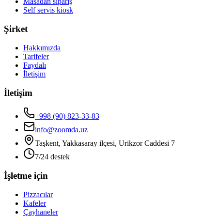
Masadan sipariş
Self servis kiosk
Şirket
Hakkımızda
Tarifeler
Faydalı
İletişim
İletişim
+998 (90) 823-33-83
info@zoomda.uz
Taşkent, Yakkasaray ilçesi, Urikzor Caddesi 7
7/24 destek
İşletme için
Pizzacılar
Kafeler
Çayhaneler