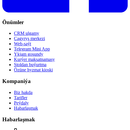
Önümler
CRM ulgamy
Çagyryş merkezi
Web-saýt
Telegram Mini App
Ykjam goşundy
Kurýer maksatnamasy
Stoldan buýurtma
Özüne hyzmat kioski
Kompaniýa
Biz hakda
Tarifler
Peýdaly
Habarlaşmak
Habarlaşmak