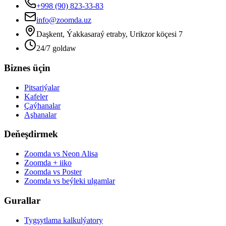
+998 (90) 823-33-83
info@zoomda.uz
Daşkent, Ýakkasaraý etraby, Urikzor köçesi 7
24/7 goldaw
Biznes üçin
Pitsariýalar
Kafeler
Çaýhanalar
Aşhanalar
Deňeşdirmek
Zoomda vs Neon Alisa
Zoomda + iiko
Zoomda vs Poster
Zoomda vs beýleki ulgamlar
Gurallar
Tygşytlama kalkulýatory