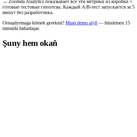
→
Zoomda Analytics показывает все эти метрики из коробки +
готовые тестовые гипотезы. Каждый A/B-тест запускается за 5
минут без разработчика.
Ornaşdyrmaga kömek gerekmi?
Mugt demo alyň
— hünärmen 15
minutda habarlaşar.
Şuny hem okaň