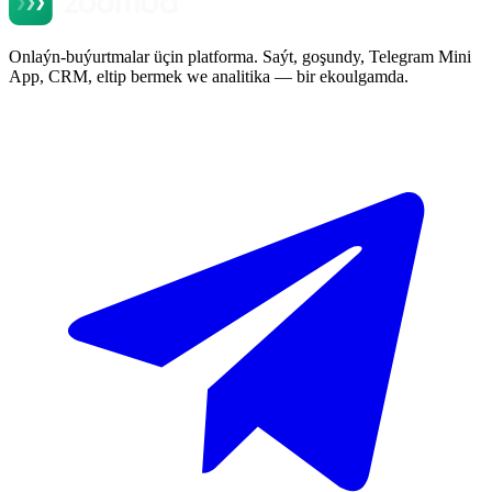
Onlaýn-buýurtmalar üçin platforma. Saýt, goşundy, Telegram Mini
App, CRM, eltip bermek we analitika — bir ekoulgamda.