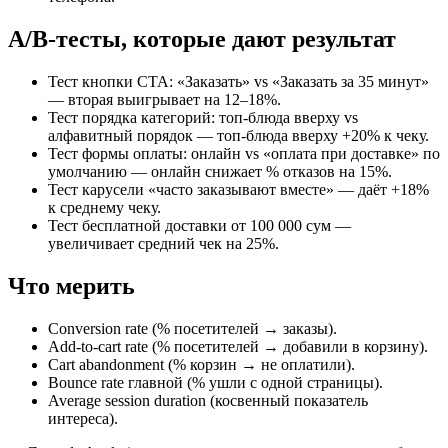
A/B-тесты, которые дают результат
Тест кнопки CTA: «Заказать» vs «Заказать за 35 минут»
— вторая выигрывает на 12–18%.
Тест порядка категорий: топ-блюда вверху vs
алфавитный порядок — топ-блюда вверху +20% к чеку.
Тест формы оплаты: онлайн vs «оплата при доставке» по
умолчанию — онлайн снижает % отказов на 15%.
Тест карусели «часто заказывают вместе» — даёт +18%
к среднему чеку.
Тест бесплатной доставки от 100 000 сум —
увеличивает средний чек на 25%.
Что мерить
Conversion rate (% посетителей → заказы).
Add-to-cart rate (% посетителей → добавили в корзину).
Cart abandonment (% корзин → не оплатили).
Bounce rate главной (% ушли с одной страницы).
Average session duration (косвенный показатель
интереса).