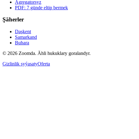
Agregatorsyz
PDF: 7 günde eltip bermek
Şäherler
Daşkent
Samarkand
Buhara
© 2026 Zoomda. Ähli hukuklary goralandyr.
Gizlinlik syýasaty
Oferta