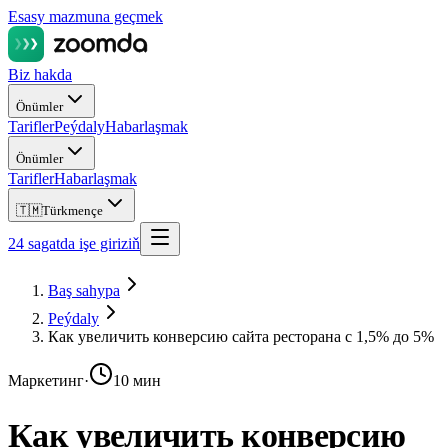
Esasy mazmuna geçmek
Biz hakda
Önümler
Tarifler
Peýdaly
Habarlaşmak
Önümler
Tarifler
Habarlaşmak
🇹🇲
Türkmençe
24 sagatda işe giriziň
Baş sahypa
Peýdaly
Как увеличить конверсию сайта ресторана с 1,5% до 5%
Маркетинг
·
10 мин
Как увеличить конверсию