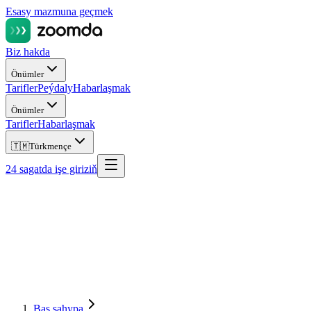
Esasy mazmuna geçmek
Biz hakda
Önümler
Tarifler
Peýdaly
Habarlaşmak
Önümler
Tarifler
Habarlaşmak
🇹🇲
Türkmençe
24 sagatda işe giriziň
Baş sahypa