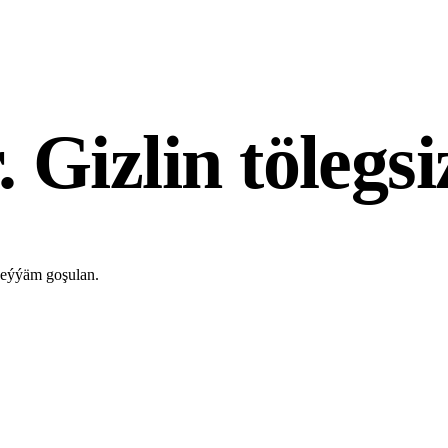
 Gizlin tölegsi
 eýýäm goşulan.