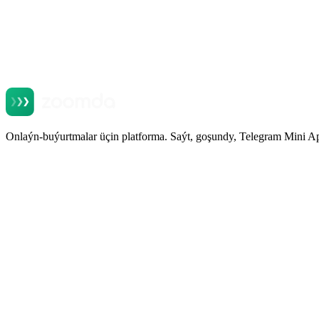
Onlaýn-buýurtmalar üçin platforma. Saýt, goşundy, Telegram Mini A