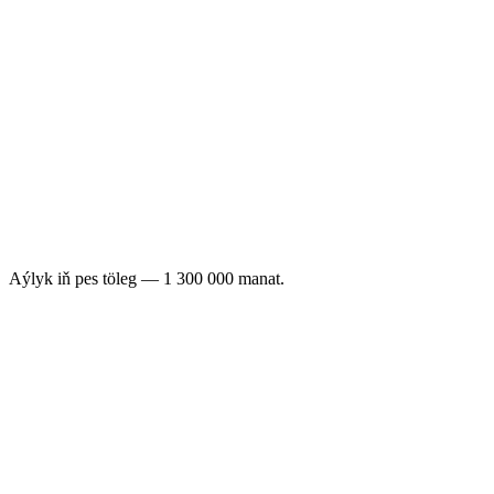
buýurma/gün
Call center
Telegram Mini App
Website
Mobile a
0–50
50–100
100–300
300–500
500–1 000
1 000+
Aýlyk iň pes töleg — 1 300 000 manat.