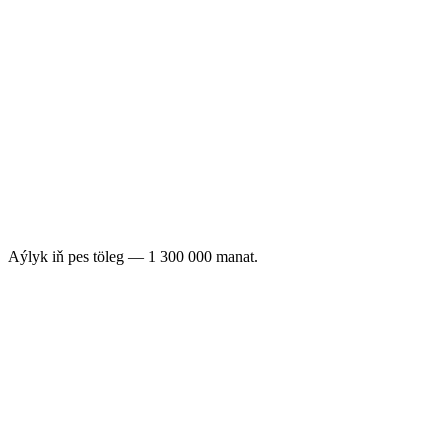
den
500
manat
/ buýurma
All in Business
iOS + Android app
Push + segments
Dedicated manager
SLA
Custom integrations
Aýlyk iň pes töleg — 1 300 000 manat.