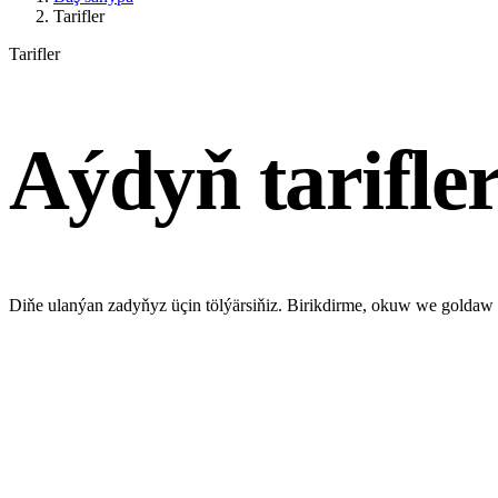
Tarifler
Tarifler
Aýdyň tarifler.
Diňe ulanýan zadyňyz üçin tölýärsiňiz. Birikdirme, okuw we goldaw