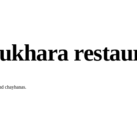
ukhara restau
nd chayhanas.