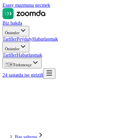
Esasy mazmuna geçmek
Biz hakda
Önümler
Tarifler
Peýdaly
Habarlaşmak
Önümler
Tarifler
Habarlaşmak
🇹🇲
Türkmençe
24 sagatda işe giriziň
Baş sahypa