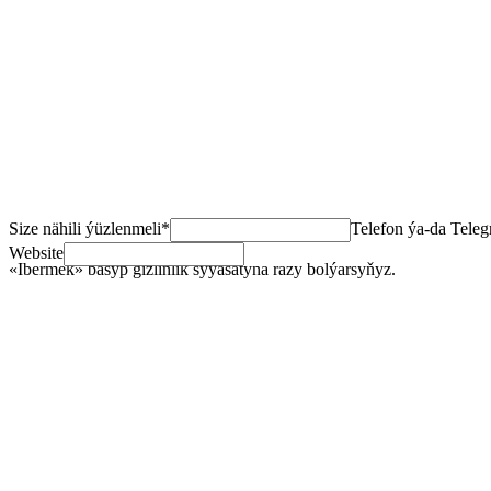
Launch
Size nähili ýüzlenmeli
*
Telefon ýa-da Tele
Website
«Ibermek» basyp gizlinlik syýasatyna razy bolýarsyňyz.