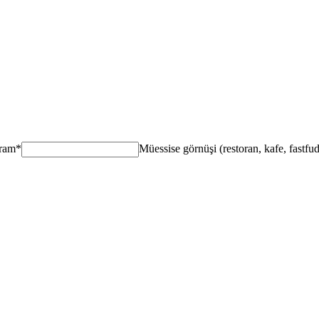
gram
*
Müessise görnüşi (restoran, kafe, fastfud