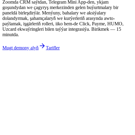
Zoomda CRM saýtdan, Telegram Mini App-den, ykjam
goşundydan we çagyryş merkezinden gelen buýurtmalary bir
paneldä birleşdirýär. Menýuny, bahalary we aksiýalary
dolandyrmak, şahamçalaryň we kurýerleriň arasynda awto-
paýlamak, işgärleriň rolleri, iiko hem-de Click, Payme, HUMO,
Uzcard ekwaýringleri bilen taýýar integrasiýa. Birikmek — 15
minutda.
Mugt demony alyň
Tarifler