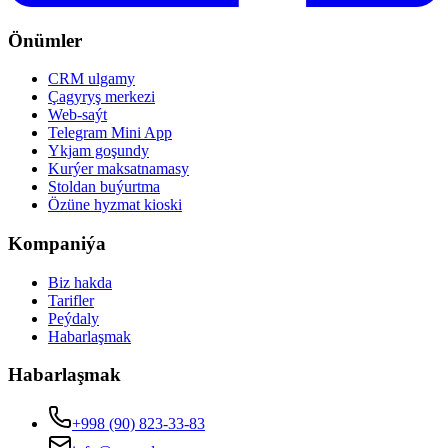
Önümler
CRM ulgamy
Çagyryş merkezi
Web-saýt
Telegram Mini App
Ykjam goşundy
Kurýer maksatnamasy
Stoldan buýurtma
Özüne hyzmat kioski
Kompaniýa
Biz hakda
Tarifler
Peýdaly
Habarlaşmak
Habarlaşmak
+998 (90) 823-33-83