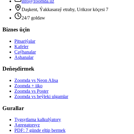
info@zoomda.uz
Daşkent, Ýakkasaraý etraby, Urikzor köçesi 7
24/7 goldaw
Biznes üçin
Pitsariýalar
Kafeler
Çaýhanalar
Aşhanalar
Deňeşdirmek
Zoomda vs Neon Alisa
Zoomda + iiko
Zoomda vs Poster
Zoomda vs beýleki ulgamlar
Gurallar
Tygşytlama kalkulýatory
Agregatorsyz
PDF: 7 günde eltip bermek