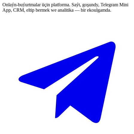
Onlaýn-buýurtmalar üçin platforma. Saýt, goşundy, Telegram Mini
App, CRM, eltip bermek we analitika — bir ekoulgamda.