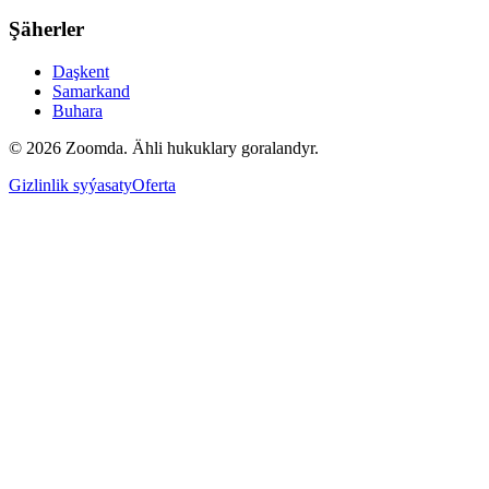
Şäherler
Daşkent
Samarkand
Buhara
© 2026 Zoomda. Ähli hukuklary goralandyr.
Gizlinlik syýasaty
Oferta