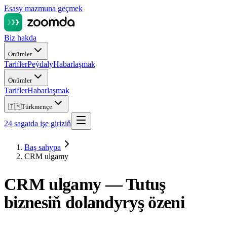
Esasy mazmuna geçmek
Biz hakda
Önümler
Tarifler
Peýdaly
Habarlaşmak
Önümler
Tarifler
Habarlaşmak
🇹🇲
Türkmençe
24 sagatda işe giriziň
Baş sahypa
CRM ulgamy
CRM ulgamy —
Tutuş
biznesiň dolandyryş özeni