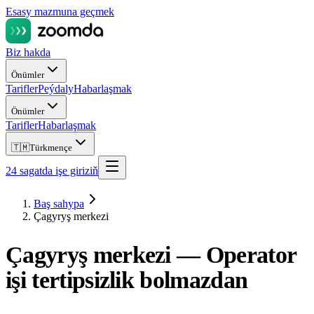
Esasy mazmuna geçmek
Biz hakda
Önümler
Tarifler
Peýdaly
Habarlaşmak
Önümler
Tarifler
Habarlaşmak
🇹🇲
Türkmençe
24 sagatda işe giriziň
Baş sahypa
Çagyryş merkezi
Çagyryş merkezi —
Operator
işi tertipsizlik bolmazdan