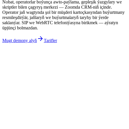
Nobat, operatorlar boýunça awto-paýlama, gepleşik ýazgylary we
skriptler bilen çagyryş merkezi — Zoomda CRM-niň içinde.
Operator jaň wagtynda şol bir müşderi kartoçkasyndan buýurtmany
resmileşdirýär, jaňlaryň we buýurtmalaryň taryhy bir ýerde
saklanýar. SIP we WebRTC telefoniýasyna birikmek — aýratyn
üpjünçi bolmazdan.
Mugt demony alyň
Tarifler