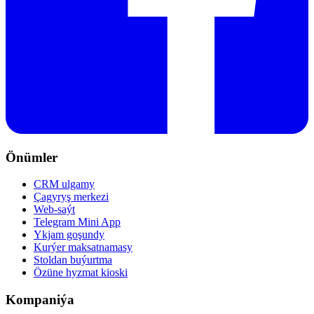
Önümler
CRM ulgamy
Çagyryş merkezi
Web-saýt
Telegram Mini App
Ykjam goşundy
Kurýer maksatnamasy
Stoldan buýurtma
Özüne hyzmat kioski
Kompaniýa