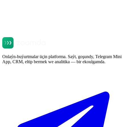
Onlaýn-buýurtmalar üçin platforma. Saýt, goşundy, Telegram Mini
App, CRM, eltip bermek we analitika — bir ekoulgamda.