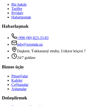
Biz hakda
Tarifler
Peýdaly
Habarlaşmak
Habarlaşmak
+998 (90) 823-33-83
info@zoomda.uz
Daşkent, Ýakkasaraý etraby, Urikzor köçesi 7
24/7 goldaw
Biznes üçin
Pitsariýalar
Kafeler
Çaýhanalar
Aşhanalar
Deňeşdirmek