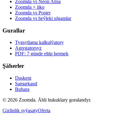
Zoomda vs Neon Alisa
Zoomda + iiko
Zoomda vs Poster
Zoomda vs beýleki ulgamlar
Gurallar
Tygşytlama kalkulýatory
Agregatorsyz
PDF: 7 günde eltip bermek
Şäherler
Daşkent
Samarkand
Buhara
© 2026 Zoomda. Ähli hukuklary goralandyr.
Gizlinlik syýasaty
Oferta