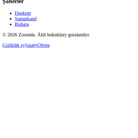
Şäherler
Daşkent
Samarkand
Buhara
© 2026 Zoomda. Ähli hukuklary goralandyr.
Gizlinlik syýasaty
Oferta