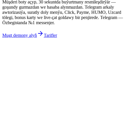
Müşderi boty açyp, 30 sekuntda buýurtmany resmileşdirýär —
goşundy gurmazdan we hasaba alynmazdan. Telegram arkaly
awtorizasiýa, suratly doly menýu, Click, Payme, HUMO, Uzcard
tölegi, bonus karty we live-çat goldawy bir penjirede. Telegram —
Özbegistanda №1 messenjer.
Mugt demony alyň
Tarifler