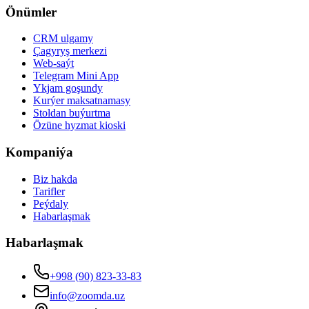
Önümler
CRM ulgamy
Çagyryş merkezi
Web-saýt
Telegram Mini App
Ykjam goşundy
Kurýer maksatnamasy
Stoldan buýurtma
Özüne hyzmat kioski
Kompaniýa
Biz hakda
Tarifler
Peýdaly
Habarlaşmak
Habarlaşmak
+998 (90) 823-33-83
info@zoomda.uz