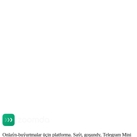
Onlaýn-buýurtmalar üçin platforma. Saýt, goşundy, Telegram Mini