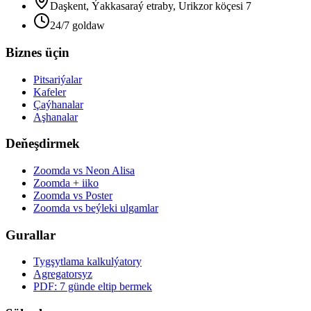
Daşkent, Ýakkasaraý etraby, Urikzor köçesi 7
24/7 goldaw
Biznes üçin
Pitsariýalar
Kafeler
Çaýhanalar
Aşhanalar
Deňeşdirmek
Zoomda vs Neon Alisa
Zoomda + iiko
Zoomda vs Poster
Zoomda vs beýleki ulgamlar
Gurallar
Tygşytlama kalkulýatory
Agregatorsyz
PDF: 7 günde eltip bermek