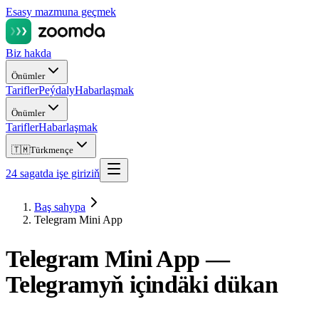
Esasy mazmuna geçmek
Biz hakda
Önümler
Tarifler
Peýdaly
Habarlaşmak
Önümler
Tarifler
Habarlaşmak
🇹🇲
Türkmençe
24 sagatda işe giriziň
Baş sahypa
Telegram Mini App
Telegram Mini App —
Telegramyň içindäki dükan