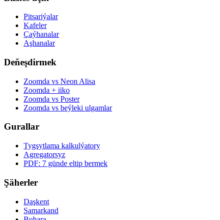
Pitsariýalar
Kafeler
Çaýhanalar
Aşhanalar
Deňeşdirmek
Zoomda vs Neon Alisa
Zoomda + iiko
Zoomda vs Poster
Zoomda vs beýleki ulgamlar
Gurallar
Tygşytlama kalkulýatory
Agregatorsyz
PDF: 7 günde eltip bermek
Şäherler
Daşkent
Samarkand
Buhara