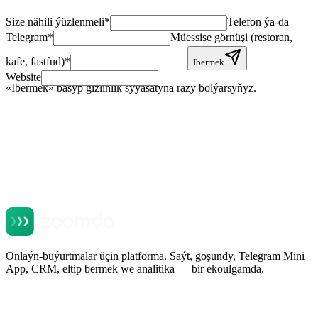
Size nähili ýüzlenmeli
*
Telefon ýa-da
Telegram
*
Müessise görnüşi (restoran,
kafe, fastfud)
*
Ibermek
Website
«Ibermek» basyp gizlinlik syýasatyna razy bolýarsyňyz.
Onlaýn-buýurtmalar üçin platforma. Saýt, goşundy, Telegram Mini
App, CRM, eltip bermek we analitika — bir ekoulgamda.