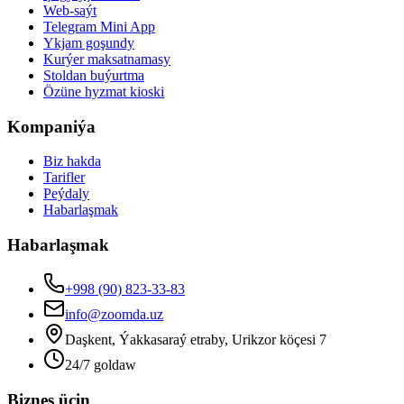
Web-saýt
Telegram Mini App
Ykjam goşundy
Kurýer maksatnamasy
Stoldan buýurtma
Özüne hyzmat kioski
Kompaniýa
Biz hakda
Tarifler
Peýdaly
Habarlaşmak
Habarlaşmak
+998 (90) 823-33-83
info@zoomda.uz
Daşkent, Ýakkasaraý etraby, Urikzor köçesi 7
24/7 goldaw
Biznes üçin