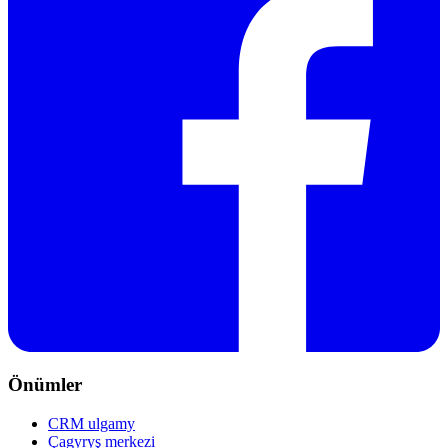
Önümler
CRM ulgamy
Çagyryş merkezi