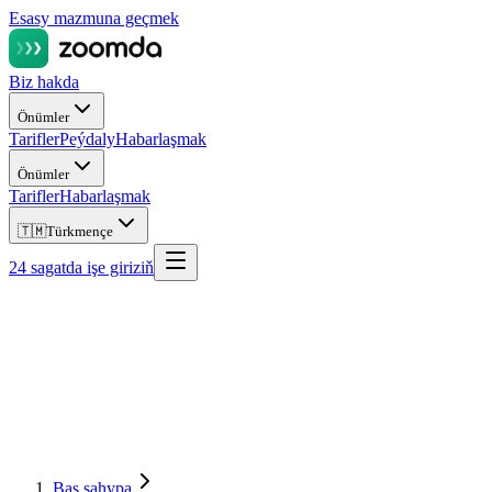
Esasy mazmuna geçmek
Biz hakda
Önümler
Tarifler
Peýdaly
Habarlaşmak
Önümler
Tarifler
Habarlaşmak
🇹🇲
Türkmençe
24 sagatda işe giriziň
Baş sahypa