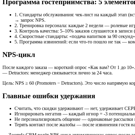
Программа гостеприимства: 5 элементо
1. Стандарты обслуживания: чек-лист на каждый этап (в
→ запрос NPS.
2. Тренировка персонала: каждые 2 недели — ролевые иг
3. Контроль качества: 5–10% заказов слушаются в записи (
4. Скоростные стандарты: «подача напитков за 90 секунд»
5. Программа извинений: если что-то пошло не так — комп
NPS-цикл
После каждого заказа — короткий опрос «Как вам? От 1 до 10».
— Detractors: менеджер связывается лично за 24 часа.
Цель: NPS ≥ 60 (Promoters − Detractors). Это число напрямую ко
Главные ошибки удержания
Считать, что скидки удерживают — нет, удерживает СЕ
Игнорировать негатив — каждый игнор = -3 потенциальн
Не персонализировать общение — одинаковые рассылки на
Терять контакт после жалобы — после извинения гостя н
→
Zoomda CRM ведёт NPS-цикл автоматически: опрос после заказ