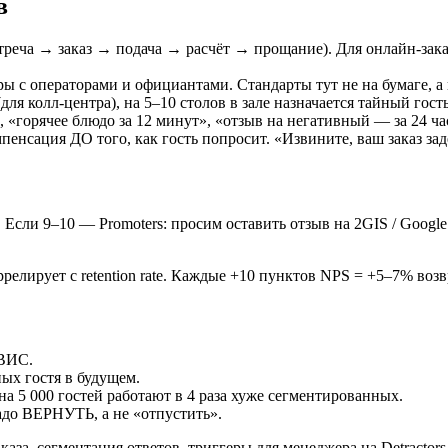
в
стреча → заказ → подача → расчёт → прощание). Для онлайн-за
ры с операторами и официантами. Стандарты тут не на бумаге, 
для колл-центра), на 5–10 столов в зале назначается тайный гость
, «горячее блюдо за 12 минут», «отзыв на негативный — за 24 ча
енсация ДО того, как гость попросит. «Извините, ваш заказ заде
 Если 9–10 — Promoters: просим оставить отзыв на 2GIS / Google
ррелирует с retention rate. Каждые +10 пунктов NPS = +5–7% возв
РВИС.
ых гостя в будущем.
 5 000 гостей работают в 4 раза хуже сегментированных.
адо ВЕРНУТЬ, а не «отпустить».
а, сегментация ответов, триггеры для менеджера на Detractors,