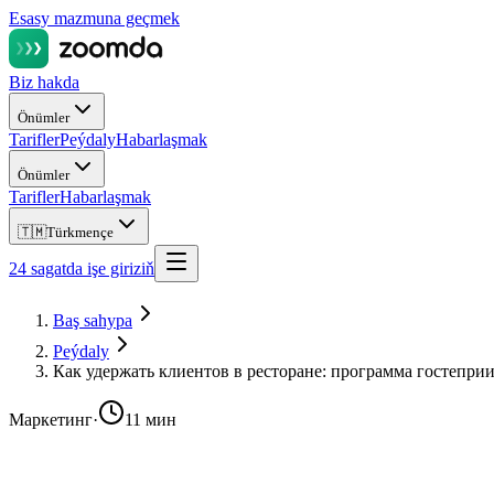
Esasy mazmuna geçmek
Biz hakda
Önümler
Tarifler
Peýdaly
Habarlaşmak
Önümler
Tarifler
Habarlaşmak
🇹🇲
Türkmençe
24 sagatda işe giriziň
Baş sahypa
Peýdaly
Как удержать клиентов в ресторане: программа гостепри
Маркетинг
·
11 мин