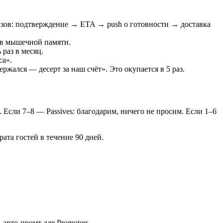
казов: подтверждение → ETA → push о готовности → доставка
а в мышечной памяти.
 раз в месяц.
са».
ржался — десерт за наш счёт». Это окупается в 5 раз.
. Если 7–8 — Passives: благодарим, ничего не просим. Если 1–6
рата гостей в течение 90 дней.
 авто-промт для Promoters.