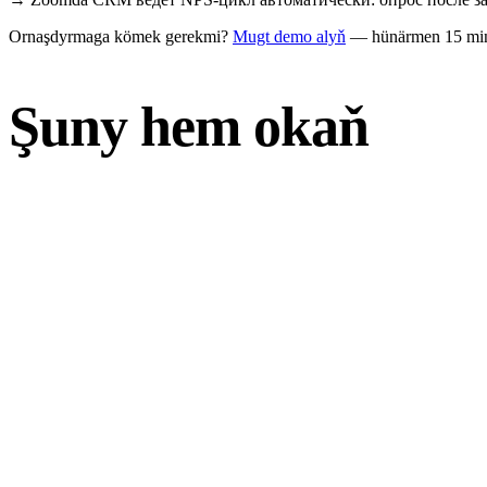
Ornaşdyrmaga kömek gerekmi?
Mugt demo alyň
— hünärmen 15 minu
Şuny hem okaň