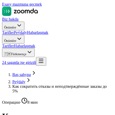
Esasy mazmuna geçmek
Biz hakda
Önümler
Tarifler
Peýdaly
Habarlaşmak
Önümler
Tarifler
Habarlaşmak
🇹🇲
Türkmençe
24 sagatda işe giriziň
Baş sahypa
Peýdaly
Как сократить отказы и неподтверждённые заказы до
5%
Операции
·
8 мин