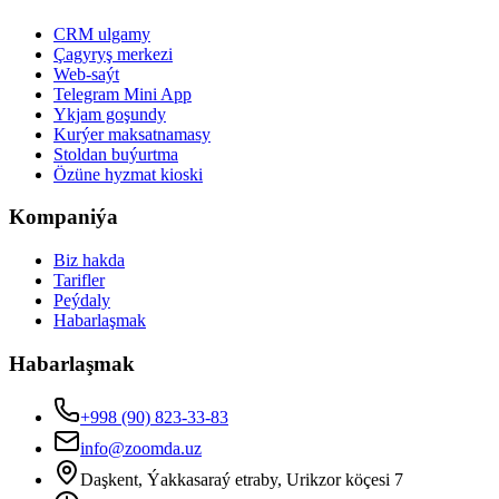
CRM ulgamy
Çagyryş merkezi
Web-saýt
Telegram Mini App
Ykjam goşundy
Kurýer maksatnamasy
Stoldan buýurtma
Özüne hyzmat kioski
Kompaniýa
Biz hakda
Tarifler
Peýdaly
Habarlaşmak
Habarlaşmak
+998 (90) 823-33-83
info@zoomda.uz
Daşkent, Ýakkasaraý etraby, Urikzor köçesi 7