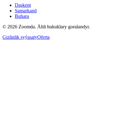
Daşkent
Samarkand
Buhara
© 2026 Zoomda. Ähli hukuklary goralandyr.
Gizlinlik syýasaty
Oferta