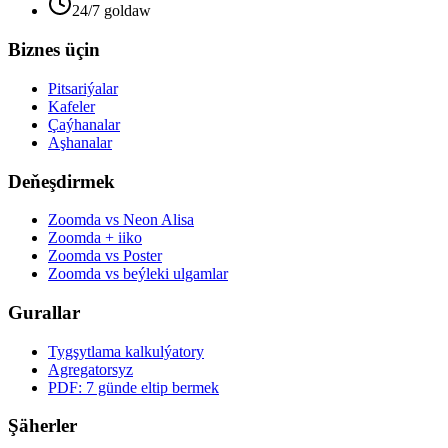
24/7 goldaw
Biznes üçin
Pitsariýalar
Kafeler
Çaýhanalar
Aşhanalar
Deňeşdirmek
Zoomda vs Neon Alisa
Zoomda + iiko
Zoomda vs Poster
Zoomda vs beýleki ulgamlar
Gurallar
Tygşytlama kalkulýatory
Agregatorsyz
PDF: 7 günde eltip bermek
Şäherler