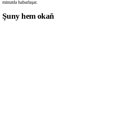
minutda habarlaşar.
Şuny hem okaň