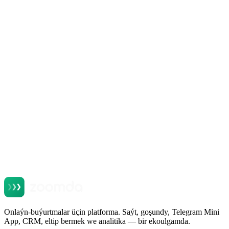
Продукты Zoomda
Telegram Mini App для ресторана: продажи в
мессенджере, который уже стоит у всех
Okamak
Onlaýn-buýurtmalar üçin platforma. Saýt, goşundy, Telegram Mini
App, CRM, eltip bermek we analitika — bir ekoulgamda.