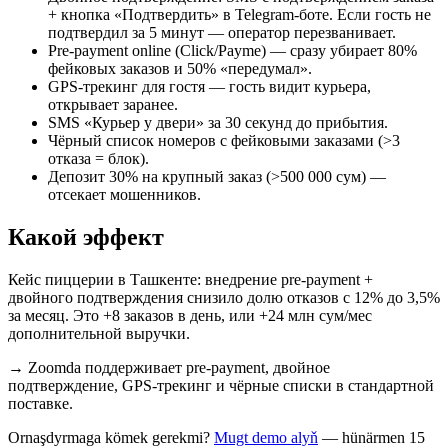
+ кнопка «Подтвердить» в Telegram-боте. Если гость не
подтвердил за 5 минут — оператор перезванивает.
Pre-payment online (Click/Payme) — сразу убирает 80%
фейковых заказов и 50% «передумал».
GPS-трекинг для гостя — гость видит курьера,
открывает заранее.
SMS «Курьер у двери» за 30 секунд до прибытия.
Чёрный список номеров с фейковыми заказами (>3
отказа = блок).
Депозит 30% на крупный заказ (>500 000 сум) —
отсекает мошенников.
Какой эффект
Кейс пиццерии в Ташкенте: внедрение pre-payment +
двойного подтверждения снизило долю отказов с 12% до 3,5%
за месяц. Это +8 заказов в день, или +24 млн сум/мес
дополнительной выручки.
→
Zoomda поддерживает pre-payment, двойное
подтверждение, GPS-трекинг и чёрные списки в стандартной
поставке.
Ornaşdyrmaga kömek gerekmi?
Mugt demo alyň
— hünärmen 15