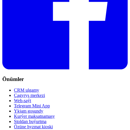
Önümler
CRM ulgamy
Çagyryş merkezi
Web-saýt
Telegram Mini App
Ykjam goşundy
Kurýer maksatnamasy
Stoldan buýurtma
Özüne hyzmat kioski