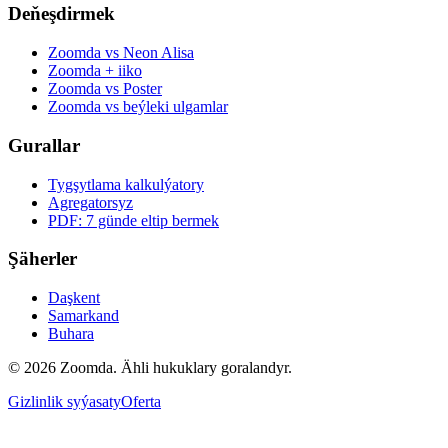
Deňeşdirmek
Zoomda vs Neon Alisa
Zoomda + iiko
Zoomda vs Poster
Zoomda vs beýleki ulgamlar
Gurallar
Tygşytlama kalkulýatory
Agregatorsyz
PDF: 7 günde eltip bermek
Şäherler
Daşkent
Samarkand
Buhara
© 2026 Zoomda. Ähli hukuklary goralandyr.
Gizlinlik syýasaty
Oferta