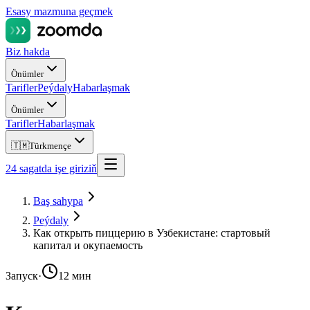
Esasy mazmuna geçmek
Biz hakda
Önümler
Tarifler
Peýdaly
Habarlaşmak
Önümler
Tarifler
Habarlaşmak
🇹🇲
Türkmençe
24 sagatda işe giriziň
Baş sahypa
Peýdaly
Как открыть пиццерию в Узбекистане: стартовый
капитал и окупаемость
Запуск
·
12 мин