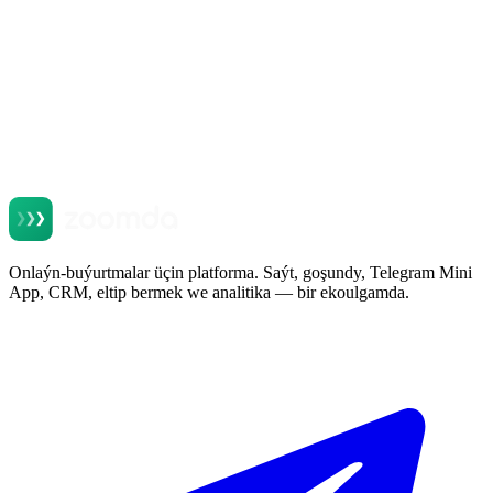
Okamak
Onlaýn-buýurtmalar üçin platforma. Saýt, goşundy, Telegram Mini
App, CRM, eltip bermek we analitika — bir ekoulgamda.