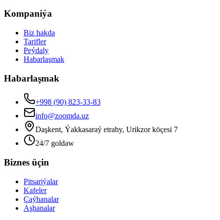
Kompaniýa
Biz hakda
Tarifler
Peýdaly
Habarlaşmak
Habarlaşmak
+998 (90) 823-33-83
info@zoomda.uz
Daşkent, Ýakkasaraý etraby, Urikzor köçesi 7
24/7 goldaw
Biznes üçin
Pitsariýalar
Kafeler
Çaýhanalar
Aşhanalar