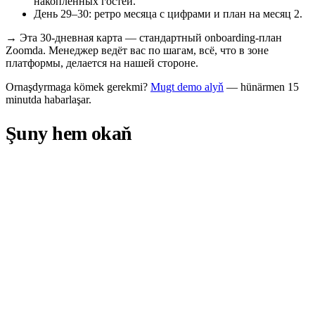
накопленных гостей.
День 29–30: ретро месяца с цифрами и план на месяц 2.
→
Эта 30-дневная карта — стандартный onboarding-план
Zoomda. Менеджер ведёт вас по шагам, всё, что в зоне
платформы, делается на нашей стороне.
Ornaşdyrmaga kömek gerekmi?
Mugt demo alyň
— hünärmen 15
minutda habarlaşar.
Şuny hem okaň