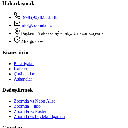
Habarlaşmak
+998 (90) 823-33-83
info@zoomda.uz
Daşkent, Ýakkasaraý etraby, Urikzor köçesi 7
24/7 goldaw
Biznes üçin
Pitsariýalar
Kafeler
Çaýhanalar
Aşhanalar
Deňeşdirmek
Zoomda vs Neon Alisa
Zoomda + iiko
Zoomda vs Poster
Zoomda vs beýleki ulgamlar
Gurallar