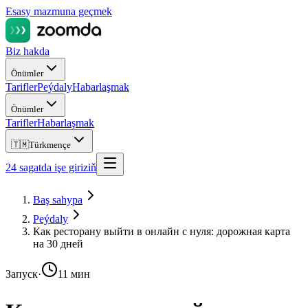
Esasy mazmuna geçmek
Biz hakda
Önümler
Tarifler
Peýdaly
Habarlaşmak
Önümler
Tarifler
Habarlaşmak
🇹🇲
Türkmençe
24 sagatda işe giriziň
Baş sahypa
Peýdaly
Как ресторану выйти в онлайн с нуля: дорожная карта
на 30 дней
Запуск
·
11 мин