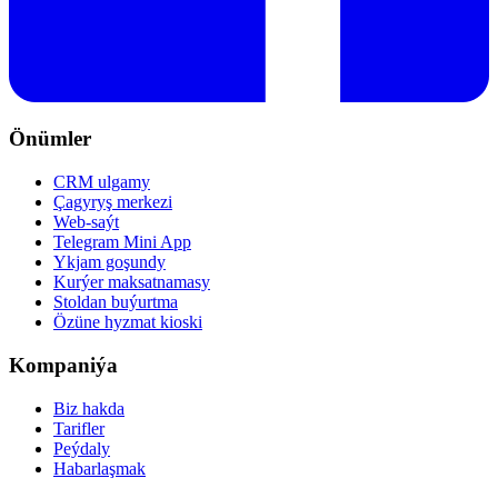
Önümler
CRM ulgamy
Çagyryş merkezi
Web-saýt
Telegram Mini App
Ykjam goşundy
Kurýer maksatnamasy
Stoldan buýurtma
Özüne hyzmat kioski
Kompaniýa
Biz hakda
Tarifler
Peýdaly
Habarlaşmak