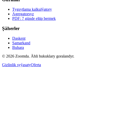
Tygşytlama kalkulýatory
Agregatorsyz
PDF: 7 günde eltip bermek
Şäherler
Daşkent
Samarkand
Buhara
© 2026 Zoomda. Ähli hukuklary goralandyr.
Gizlinlik syýasaty
Oferta