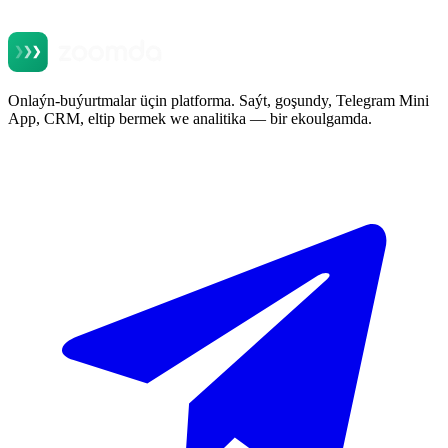
Onlaýn-buýurtmalar üçin platforma. Saýt, goşundy, Telegram Mini
App, CRM, eltip bermek we analitika — bir ekoulgamda.