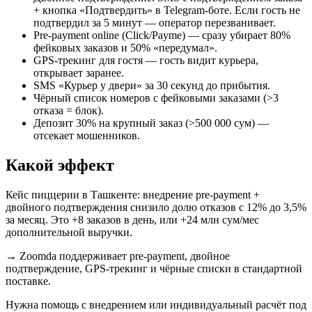
+ кнопка «Подтвердить» в Telegram-боте. Если гость не
подтвердил за 5 минут — оператор перезванивает.
Pre-payment online (Click/Payme) — сразу убирает 80%
фейковых заказов и 50% «передумал».
GPS-трекинг для гостя — гость видит курьера,
открывает заранее.
SMS «Курьер у двери» за 30 секунд до прибытия.
Чёрный список номеров с фейковыми заказами (>3
отказа = блок).
Депозит 30% на крупный заказ (>500 000 сум) —
отсекает мошенников.
Какой эффект
Кейс пиццерии в Ташкенте: внедрение pre-payment +
двойного подтверждения снизило долю отказов с 12% до 3,5%
за месяц. Это +8 заказов в день, или +24 млн сум/мес
дополнительной выручки.
→
Zoomda поддерживает pre-payment, двойное
подтверждение, GPS-трекинг и чёрные списки в стандартной
поставке.
Нужна помощь с внедрением или индивидуальный расчёт под