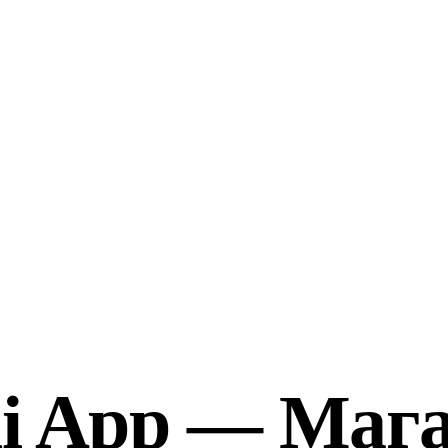
ni App —
Мага