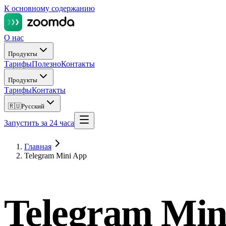
К основному содержанию
О нас
Продукты
Тарифы
Полезно
Контакты
Продукты
Тарифы
Контакты
🇷🇺
Русский
Запустить за 24 часа
Главная
Telegram Mini App
Telegram Mi