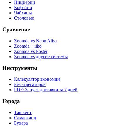
Пиццерии
Кофейни
Чайханы
Столовые
Сравнение
Zoomda vs Neon Alisa
Zoomda + iiko
Zoomda vs Poster
Zoomda vs другие системы
Инструменты
Калькулятор экономии
Без агрегаторов
PDF: Запуск доставки за 7 дней
Города
Ташкент
Самарканд
Бухара