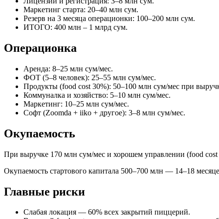
Лицензии и регистрация: 3–8 млн сум.
Маркетинг старта: 20–40 млн сум.
Резерв на 3 месяца операционки: 100–200 млн сум.
ИТОГО: 400 млн – 1 млрд сум.
Операционка
Аренда: 8–25 млн сум/мес.
ФОТ (5–8 человек): 25–55 млн сум/мес.
Продукты (food cost 30%): 50–100 млн сум/мес при выруч
Коммуналка и хозяйство: 5–10 млн сум/мес.
Маркетинг: 10–25 млн сум/мес.
Софт (Zoomda + iiko + другое): 3–8 млн сум/мес.
Окупаемость
При выручке 170 млн сум/мес и хорошем управлении (food cost
Окупаемость стартового капитала 500–700 млн — 14–18 месяце
Главные риски
Слабая локация — 60% всех закрытий пиццерий.