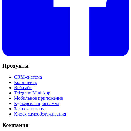
Продукты
CRM-система
Колл-центр
Веб-сайт
Telegram Mini App
Мобильное приложение
Курьерская программа
Заказ за столом
Киоск самообслуживания
Компания