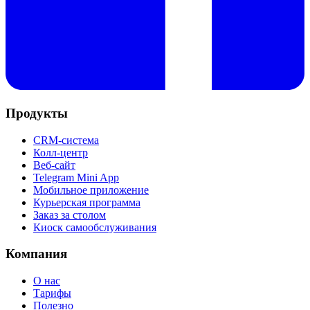
Продукты
CRM-система
Колл-центр
Веб-сайт
Telegram Mini App
Мобильное приложение
Курьерская программа
Заказ за столом
Киоск самообслуживания
Компания
О нас
Тарифы
Полезно