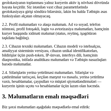
geolokasiyanın toplanması yalnız kuryerin aktiv iş növbəsi dövründə
həyata keçirilir. Siz istənilən vaxt cihaz parametrlərində
geolokasiyaya girişi söndürə bilərsiniz, lakin bu halda Tətbiqin əsas
funksiyaları əlçatan olmayacaq.
2.2. Profil məlumatları və əlaqə məlumatı. Ad və soyad, telefon
nömrəsi, profil fotoşəkli, login və avtorizasiya məlumatları, həmçinin
kuryer haqqında xidməti məlumat (status, reytinq, işəgötürən
təşkilata bağlılıq).
2.3. Cihazın texniki məlumatları. Cihazın modeli və istehsalçısı,
əməliyyat sisteminin versiyası, cihazın unikal identifikatorları,
bildirişlər üçün push-token, IP-ünvan, interfeys dili, həmçinin
diaqnostika, istifadə analitikası məlumatları və Tətbiqin nasazlıqları
barədə məlumatlar.
2.4. Sifarişlərin yerinə yetirilməsi məlumatları. Sifarişlər və
çatdırılmalar tarixçəsi, keçilən marşrut və məsafə, yerinə yetirilmə
vaxtı, hesablamalar, çaypulları və müştəri qiymətləndirmələri —
kuryerin işinin uçotu və hesablamalar üçün lazım olan həcmdə.
3. Məlumatların emalı məqsədləri
Biz şəxsi məlumatları aşağıdakı məqsədlərlə emal edirik: