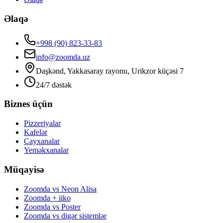
Əlaqə
+998 (90) 823-33-83
info@zoomda.uz
Daşkənd, Yakkasaray rayonu, Urikzor küçəsi 7
24/7 dəstək
Biznes üçün
Pizzeriyalar
Kafelər
Çayxanalar
Yeməkxanalar
Müqayisə
Zoomda vs Neon Alisa
Zoomda + iiko
Zoomda vs Poster
Zoomda vs digər sistemlər