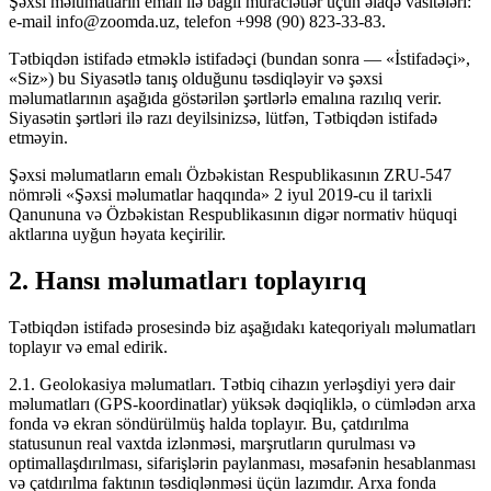
Şəxsi məlumatların emalı ilə bağlı müraciətlər üçün əlaqə vasitələri:
e-mail info@zoomda.uz, telefon +998 (90) 823-33-83.
Tətbiqdən istifadə etməklə istifadəçi (bundan sonra — «İstifadəçi»,
«Siz») bu Siyasətlə tanış olduğunu təsdiqləyir və şəxsi
məlumatlarının aşağıda göstərilən şərtlərlə emalına razılıq verir.
Siyasətin şərtləri ilə razı deyilsinizsə, lütfən, Tətbiqdən istifadə
etməyin.
Şəxsi məlumatların emalı Özbəkistan Respublikasının ZRU-547
nömrəli «Şəxsi məlumatlar haqqında» 2 iyul 2019-cu il tarixli
Qanununa və Özbəkistan Respublikasının digər normativ hüquqi
aktlarına uyğun həyata keçirilir.
2. Hansı məlumatları toplayırıq
Tətbiqdən istifadə prosesində biz aşağıdakı kateqoriyalı məlumatları
toplayır və emal edirik.
2.1. Geolokasiya məlumatları. Tətbiq cihazın yerləşdiyi yerə dair
məlumatları (GPS-koordinatlar) yüksək dəqiqliklə, o cümlədən arxa
fonda və ekran söndürülmüş halda toplayır. Bu, çatdırılma
statusunun real vaxtda izlənməsi, marşrutların qurulması və
optimallaşdırılması, sifarişlərin paylanması, məsafənin hesablanması
və çatdırılma faktının təsdiqlənməsi üçün lazımdır. Arxa fonda