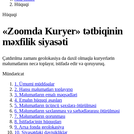
Hüquqi
Hüquqi
«Zoomda Kuryer» tətbiqinin
məxfilik siyasəti
Çatdırılma zamanı geolokasiya da daxil olmaqla kuryerlərin
məlumatlarını necə toplayır, istifadə edir və qoruyuruq.
Mündəricat
1. Ümumi müddəalar
2. Hansı məlumatları toplayırıq
3. Məlumatların emalı məqsədləri
4. Emalın hüquqi əsasları
5. Məlumatların üçüncü şəxslərə ötürülməsi
6. Məlumatların saxlanması və sərhədlərarası ötürülməsi
7. Məlumatların qorunması
8. İstifadəçinin hüquqları
9. Arxa fonda geolokasiya
10. Siyasətdəki dəyişikliklər