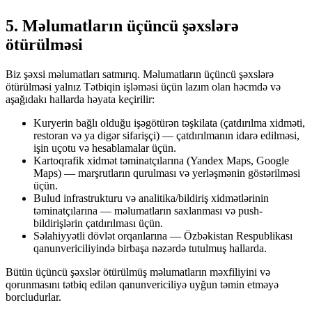
5. Məlumatların üçüncü şəxslərə
ötürülməsi
Biz şəxsi məlumatları satmırıq. Məlumatların üçüncü şəxslərə
ötürülməsi yalnız Tətbiqin işləməsi üçün lazım olan həcmdə və
aşağıdakı hallarda həyata keçirilir:
Kuryerin bağlı olduğu işəgötürən təşkilata (çatdırılma xidməti,
restoran və ya digər sifarişçi) — çatdırılmanın idarə edilməsi,
işin uçotu və hesablamalar üçün.
Kartoqrafik xidmət təminatçılarına (Yandex Maps, Google
Maps) — marşrutların qurulması və yerləşmənin göstərilməsi
üçün.
Bulud infrastrukturu və analitika/bildiriş xidmətlərinin
təminatçılarına — məlumatların saxlanması və push-
bildirişlərin çatdırılması üçün.
Səlahiyyətli dövlət orqanlarına — Özbəkistan Respublikası
qanunvericiliyində birbaşa nəzərdə tutulmuş hallarda.
Bütün üçüncü şəxslər ötürülmüş məlumatların məxfiliyini və
qorunmasını tətbiq edilən qanunvericiliyə uyğun təmin etməyə
borcludurlar.