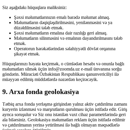
Siz aşağıdakı hüquqlara maliksiniz:
Şəxsi məlumatlarınızın emalı barədə məlumat almaq.
Məlumatların dəqiqləşdirilməsini, yenilənməsini və ya
düzəldilməsini tələb etmək.
Şəxsi məlumatların emalına dair razılığı geri almaq.
Məlumatların silinməsini və emalının dayandırılmasını tələb
etmək.
Operatorun hərəkətlərindən səlahiyyətli dövlət orqanına
şikayət etmək.
Hüquqlarınızı həyata keçirmək, o cümlədən hesabı və onunla bağlı
məlumatları silmək üçün info@zoomda.uz e-mail ünvanına sorğu
göndərin. Müraciəti Özbəkistan Respublikası qanunvericiliyi ilə
müəyyən edilmiş müddətlərdə nəzərdən keçirəcəyik.
9. Arxa fonda geolokasiya
Tətbiq arxa fonda yerləşmə girişindən yalnız aktiv çatdırılma zamanı
kuryerin izlənməsi və marşrutların qurulması üçün istifadə edir. Giriş
ayrıca soruşulur və Siz onu istənilən vaxt cihaz parametrlərində geri
ala bilərsiniz. Geolokasiya məlumatları reklam üçün istifadə edilmir
və çatdırılmanın yerinə yetirilməsi ilə bağlı olmayan məqsədlərlə