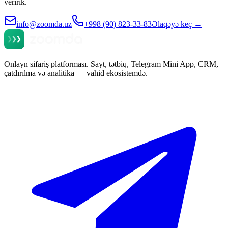
veririk.
info@zoomda.uz
+998 (90) 823-33-83
Əlaqəyə keç
→
Onlayn sifariş platforması. Sayt, tətbiq, Telegram Mini App, CRM,
çatdırılma və analitika — vahid ekosistemdə.