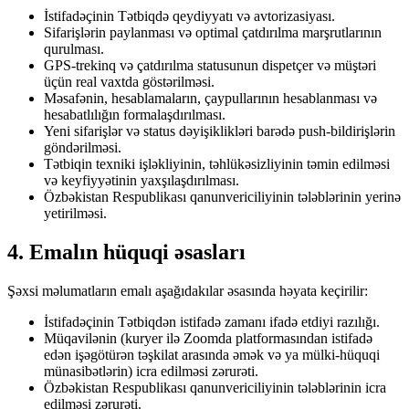
İstifadəçinin Tətbiqdə qeydiyyatı və avtorizasiyası.
Sifarişlərin paylanması və optimal çatdırılma marşrutlarının
qurulması.
GPS-trekinq və çatdırılma statusunun dispetçer və müştəri
üçün real vaxtda göstərilməsi.
Məsafənin, hesablamaların, çaypullarının hesablanması və
hesabatlılığın formalaşdırılması.
Yeni sifarişlər və status dəyişiklikləri barədə push-bildirişlərin
göndərilməsi.
Tətbiqin texniki işləkliyinin, təhlükəsizliyinin təmin edilməsi
və keyfiyyətinin yaxşılaşdırılması.
Özbəkistan Respublikası qanunvericiliyinin tələblərinin yerinə
yetirilməsi.
4. Emalın hüquqi əsasları
Şəxsi məlumatların emalı aşağıdakılar əsasında həyata keçirilir:
İstifadəçinin Tətbiqdən istifadə zamanı ifadə etdiyi razılığı.
Müqavilənin (kuryer ilə Zoomda platformasından istifadə
edən işəgötürən təşkilat arasında əmək və ya mülki-hüquqi
münasibətlərin) icra edilməsi zərurəti.
Özbəkistan Respublikası qanunvericiliyinin tələblərinin icra
edilməsi zərurəti.