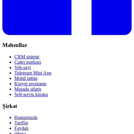
Məhsullar
CRM sistemi
Çağrı mərkəzi
Veb-sayt
Telegram Mini App
Mobil tətbiq
Kuryer proqramı
Masada sifariş
Self-servis kiosku
Şirkət
Haqqımızda
Tariflər
Faydalı
Əlaqə