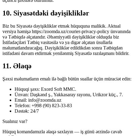
üçüncü şəxslərə ötürülmür.
10. Siyasətdəki dəyişikliklər
Biz bu Siyasətə dəyişikliklər etmək hüququna malikik. Aktual
versiya həmişə https://zoomda.uz/courier-privacy-policy ünvanında
və Tətbiqdə əlçatandır. Əhəmiyyətli dəyişikliklər olduqda biz
İstifadəçiləri Tətbiq vasitəsilə və ya digər əlçatan üsullarla
məlumatlandıracağıq. Dəyişikliklər edildikdən sonra Tətbiqdən
istifadəni davam etdirmək yenilənmiş Siyasətlə razılaşmanı bildirir.
11. Əlaqə
Şəxsi məlumatların emalı ilə bağlı bütün suallar üçün müraciət edin:
Hüquqi şəxs: Exord Soft MMC.
Ünvan: Daşkənd ş., Yakkasaray rayonu, Urikzor küç., 7.
Email: info@zoomda.uz
Telefon: +998 (90) 823-33-83
Dəstək: 24/7
Sualınız var?
Hüquq komandamızla əlaqə saxlayın — iş günü ərzində cavab