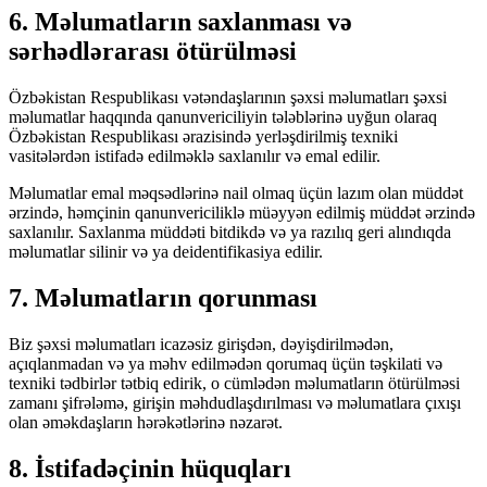
6. Məlumatların saxlanması və
sərhədlərarası ötürülməsi
Özbəkistan Respublikası vətəndaşlarının şəxsi məlumatları şəxsi
məlumatlar haqqında qanunvericiliyin tələblərinə uyğun olaraq
Özbəkistan Respublikası ərazisində yerləşdirilmiş texniki
vasitələrdən istifadə edilməklə saxlanılır və emal edilir.
Məlumatlar emal məqsədlərinə nail olmaq üçün lazım olan müddət
ərzində, həmçinin qanunvericiliklə müəyyən edilmiş müddət ərzində
saxlanılır. Saxlanma müddəti bitdikdə və ya razılıq geri alındıqda
məlumatlar silinir və ya deidentifikasiya edilir.
7. Məlumatların qorunması
Biz şəxsi məlumatları icazəsiz girişdən, dəyişdirilmədən,
açıqlanmadan və ya məhv edilmədən qorumaq üçün təşkilati və
texniki tədbirlər tətbiq edirik, o cümlədən məlumatların ötürülməsi
zamanı şifrələmə, girişin məhdudlaşdırılması və məlumatlara çıxışı
olan əməkdaşların hərəkətlərinə nəzarət.
8. İstifadəçinin hüquqları