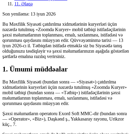
11. Əlaqə
Son yeniləmə
:
13 iyun 2026
Bu Məxfilik Siyasəti çatdırılma xidmətlərinin kuryerləri üçün
nəzərdə tutulmuş «Zoomda Kuryer» mobil tətbiqi istifadəçilərinin
şəxsi məlumatlarının toplanması, emalı, saxlanması, istifadəsi və
qorunması qaydasını müəyyən edir. Qüvvəyəminmə tarixi — 13
iyun 2026-cı il. Tətbiqdən istifadə etməklə siz bu Siyasətlə tanış
olduğunuzu təsdiqləyir və şəxsi məlumatlarınızın aşağıda göstərilən
şərtlərlə emalına razılıq verirsiniz.
1. Ümumi müddəalar
Bu Məxfilik Siyasəti (bundan sonra — «Siyasət») çatdırılma
xidmətlərinin kuryerləri üçün nəzərdə tutulmuş «Zoomda Kuryer»
mobil tətbiqi (bundan sonra — «Tətbiq») istifadəçilərinin şəxsi
məlumatlarının toplanması, emalı, saxlanması, istifadəsi və
qorunması qaydasını müəyyən edir.
Şəxsi məlumatların operatoru Exord Soft MMC-dir (bundan sonra
— «Operator», «Biz»), Daşkənd ş., Yakkasaray rayonu, Urikzor
küç., 7.