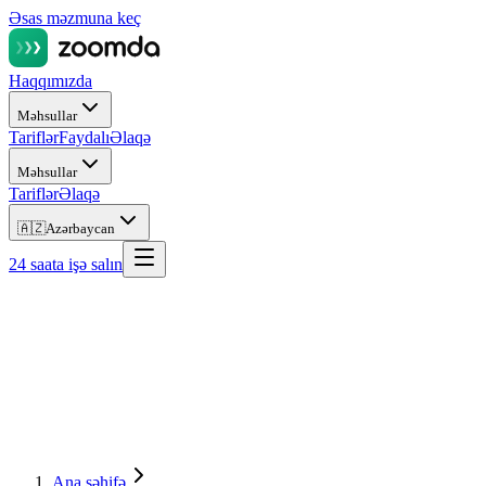
Əsas məzmuna keç
Haqqımızda
Məhsullar
Tariflər
Faydalı
Əlaqə
Məhsullar
Tariflər
Əlaqə
🇦🇿
Azərbaycan
24 saata işə salın
Ana səhifə