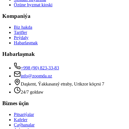
Özüne hyzmat kioski
Kompaniýa
Biz hakda
Tarifler
Peýdaly
Habarlaşmak
Habarlaşmak
+998 (90) 823-33-83
info@zoomda.uz
Daşkent, Ýakkasaraý etraby, Urikzor köçesi 7
24/7 goldaw
Biznes üçin
Pitsariýalar
Kafeler
Çaýhanalar