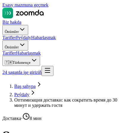
Esasy mazmuna geçmek
Biz hakda
Önümler
Tarifler
Peýdaly
Habarlaşmak
Önümler
Tarifler
Habarlaşmak
🇹🇲
Türkmençe
24 sagatda işe giriziň
Baş sahypa
Peýdaly
Оптимизация доставки: как сократить время до 30
минут и удержать гостя
Доставка
·
8 мин