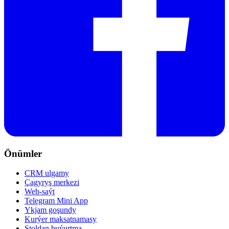
Önümler
CRM ulgamy
Çagyryş merkezi
Web-saýt
Telegram Mini App
Ykjam goşundy
Kurýer maksatnamasy
Stoldan buýurtma