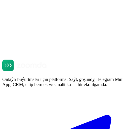
мессенджере, который уже стоит у всех
Okamak
Onlaýn-buýurtmalar üçin platforma. Saýt, goşundy, Telegram Mini
App, CRM, eltip bermek we analitika — bir ekoulgamda.