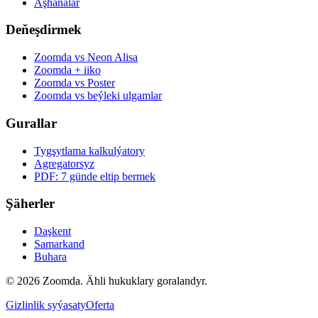
Aşhanalar
Deňeşdirmek
Zoomda vs Neon Alisa
Zoomda + iiko
Zoomda vs Poster
Zoomda vs beýleki ulgamlar
Gurallar
Tygşytlama kalkulýatory
Agregatorsyz
PDF: 7 günde eltip bermek
Şäherler
Daşkent
Samarkand
Buhara
© 2026 Zoomda. Ähli hukuklary goralandyr.
Gizlinlik syýasaty
Oferta