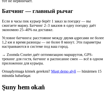
тот не нервничает.
Батчинг — главный рычаг
Если в часы пик курьер берёт 1 заказ за поездку — вы
сжигаете маржу. Батчинг 2–3 заказов в одну поездку даёт
экономию 25–40% на доставке.
Условие батчинга: расстояние между двумя адресами не более
1,2 км и время разницы — не более 8 минут. Эти параметры
настраиваются в системе под ваш город.
→
Zoomda Courier даёт оптимизацию маршрутов, GPS-
трекинг для гостя, батчинг и расписание смен — всё в одном
приложении для курьера.
Ornaşdyrmaga kömek gerekmi?
Mugt demo alyň
— hünärmen 15
minutda habarlaşar.
Şuny hem okaň