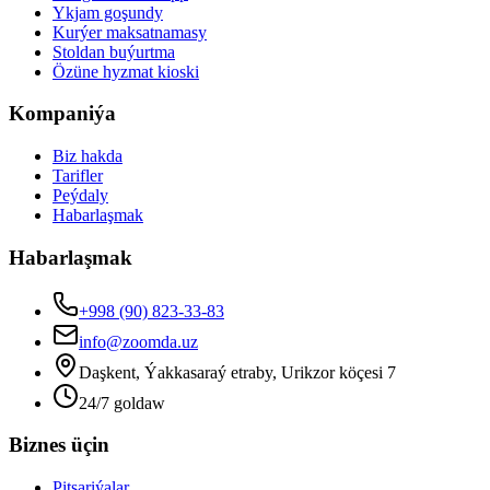
Ykjam goşundy
Kurýer maksatnamasy
Stoldan buýurtma
Özüne hyzmat kioski
Kompaniýa
Biz hakda
Tarifler
Peýdaly
Habarlaşmak
Habarlaşmak
+998 (90) 823-33-83
info@zoomda.uz
Daşkent, Ýakkasaraý etraby, Urikzor köçesi 7
24/7 goldaw
Biznes üçin
Pitsariýalar