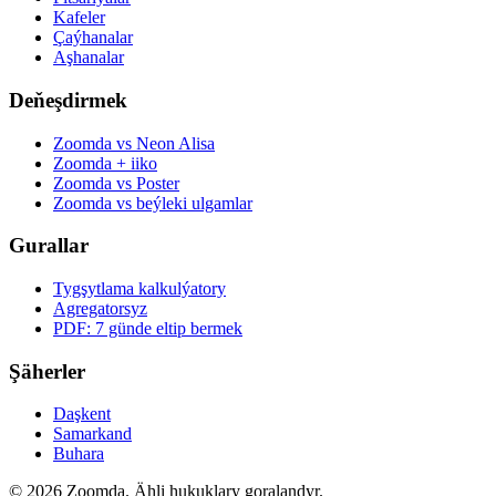
Kafeler
Çaýhanalar
Aşhanalar
Deňeşdirmek
Zoomda vs Neon Alisa
Zoomda + iiko
Zoomda vs Poster
Zoomda vs beýleki ulgamlar
Gurallar
Tygşytlama kalkulýatory
Agregatorsyz
PDF: 7 günde eltip bermek
Şäherler
Daşkent
Samarkand
Buhara
© 2026 Zoomda. Ähli hukuklary goralandyr.