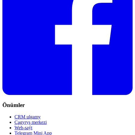
Önümler
CRM ulgamy
Çagyryş merkezi
Web-saýt
Telegram Mini App