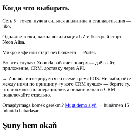
Когда что выбирать
Сеть 5+ точек, нужна сильная аналитика и стандартизация —
iiko.
Одна-две точки, важна локализация UZ и быстрый старт —
Neon Alisa.
Микро-кафе или старт без бюджета — Poster.
Во всех случаях Zoomda работает поверх — даёт сайт,
приложение, CRM, доставку через API.
→
Zoomda интегрируется со всеми тремя POS. Не выбирайте
между ними по принципу «у кого CRM лучше» — берите ту,
что подходит по операционке, а онлайн-канал и CRM
подключайте отдельно.
Ornaşdyrmaga kömek gerekmi?
Mugt demo alyň
— hünärmen 15
minutda habarlaşar.
Şuny hem okaň