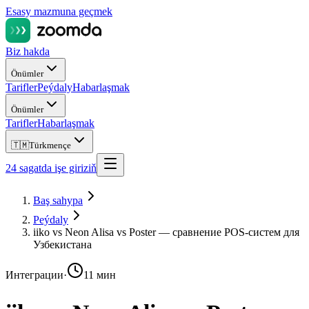
Esasy mazmuna geçmek
Biz hakda
Önümler
Tarifler
Peýdaly
Habarlaşmak
Önümler
Tarifler
Habarlaşmak
🇹🇲
Türkmençe
24 sagatda işe giriziň
Baş sahypa
Peýdaly
iiko vs Neon Alisa vs Poster — сравнение POS-систем для
Узбекистана
Интеграции
·
11 мин