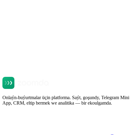
Telegram Mini App для ресторана: продажи в
мессенджере, который уже стоит у всех
Okamak
Onlaýn-buýurtmalar üçin platforma. Saýt, goşundy, Telegram Mini
App, CRM, eltip bermek we analitika — bir ekoulgamda.