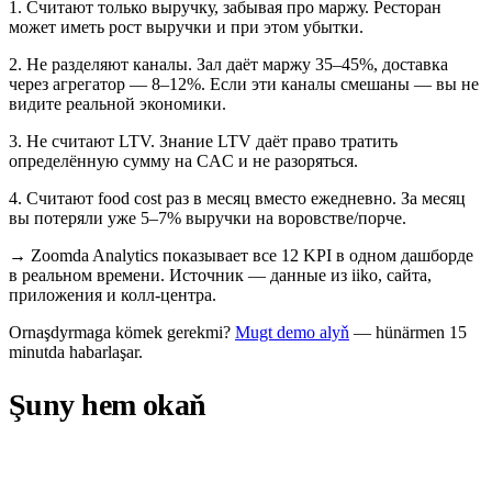
1. Считают только выручку, забывая про маржу. Ресторан
может иметь рост выручки и при этом убытки.
2. Не разделяют каналы. Зал даёт маржу 35–45%, доставка
через агрегатор — 8–12%. Если эти каналы смешаны — вы не
видите реальной экономики.
3. Не считают LTV. Знание LTV даёт право тратить
определённую сумму на CAC и не разоряться.
4. Считают food cost раз в месяц вместо ежедневно. За месяц
вы потеряли уже 5–7% выручки на воровстве/порче.
→
Zoomda Analytics показывает все 12 KPI в одном дашборде
в реальном времени. Источник — данные из iiko, сайта,
приложения и колл-центра.
Ornaşdyrmaga kömek gerekmi?
Mugt demo alyň
— hünärmen 15
minutda habarlaşar.
Şuny hem okaň