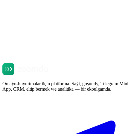
мессенджере, который уже стоит у всех
Okamak
Onlaýn-buýurtmalar üçin platforma. Saýt, goşundy, Telegram Mini
App, CRM, eltip bermek we analitika — bir ekoulgamda.