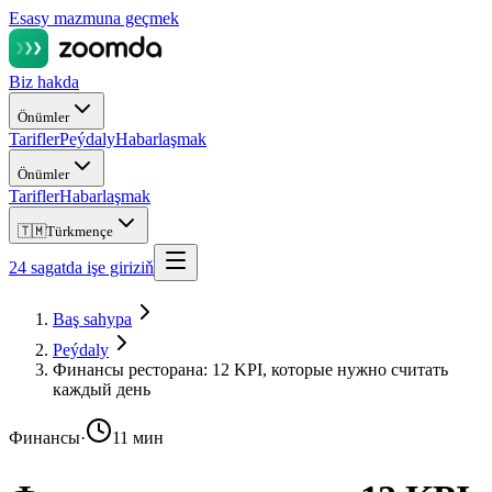
Esasy mazmuna geçmek
Biz hakda
Önümler
Tarifler
Peýdaly
Habarlaşmak
Önümler
Tarifler
Habarlaşmak
🇹🇲
Türkmençe
24 sagatda işe giriziň
Baş sahypa
Peýdaly
Финансы ресторана: 12 KPI, которые нужно считать
каждый день
Финансы
·
11 мин