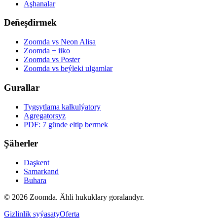
Aşhanalar
Deňeşdirmek
Zoomda vs Neon Alisa
Zoomda + iiko
Zoomda vs Poster
Zoomda vs beýleki ulgamlar
Gurallar
Tygşytlama kalkulýatory
Agregatorsyz
PDF: 7 günde eltip bermek
Şäherler
Daşkent
Samarkand
Buhara
© 2026 Zoomda. Ähli hukuklary goralandyr.
Gizlinlik syýasaty
Oferta