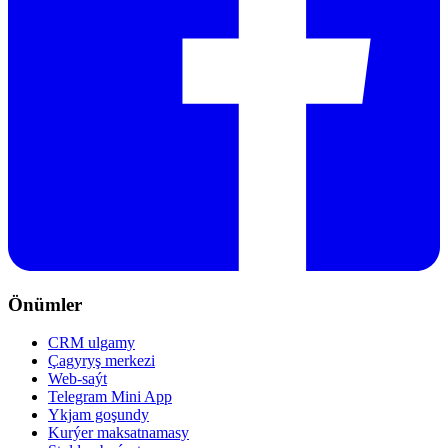
Önümler
CRM ulgamy
Çagyryş merkezi
Web-saýt
Telegram Mini App
Ykjam goşundy
Kurýer maksatnamasy