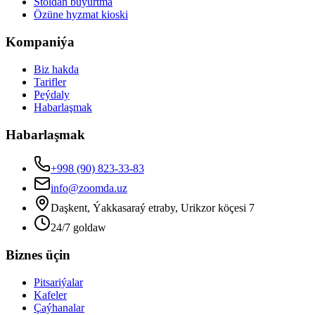
Stoldan buýurtma
Özüne hyzmat kioski
Kompaniýa
Biz hakda
Tarifler
Peýdaly
Habarlaşmak
Habarlaşmak
+998 (90) 823-33-83
info@zoomda.uz
Daşkent, Ýakkasaraý etraby, Urikzor köçesi 7
24/7 goldaw
Biznes üçin
Pitsariýalar
Kafeler
Çaýhanalar